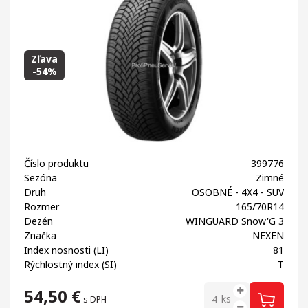
Zľava
-54%
Číslo produktu
399776
Sezóna
Zimné
Druh
OSOBNÉ - 4X4 - SUV
Rozmer
165/70R14
Dezén
WINGUARD Snow'G 3
Značka
NEXEN
Index nosnosti (LI)
81
Rýchlostný index (SI)
T
54,50
€
ks
s DPH