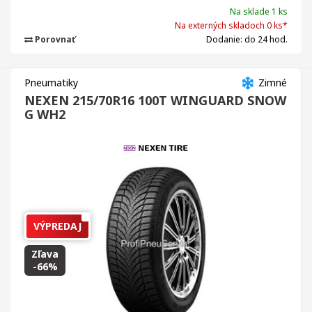
Na sklade 1 ks
Na externých skladoch 0 ks*
Porovnať
Dodanie: do 24 hod.
Pneumatiky
Zimné
NEXEN 215/70R16 100T WINGUARD SNOW
G WH2
VÝPREDAJ
Zľava
-66%