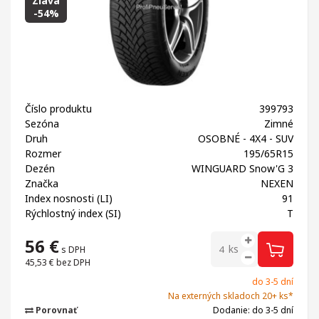
Zľava
-54%
Číslo produktu
399793
Sezóna
Zimné
Druh
OSOBNÉ - 4X4 - SUV
Rozmer
195/65R15
Dezén
WINGUARD Snow'G 3
Značka
NEXEN
Index nosnosti (LI)
91
Rýchlostný index (SI)
T
56
€
ks
s DPH
45,53 €
bez DPH
do 3-5 dní
Na externých skladoch 20+ ks*
Porovnať
Dodanie: do 3-5 dní