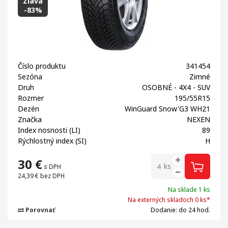
Zľava
-83%
Číslo produktu
341454
Sezóna
Zimné
Druh
OSOBNÉ - 4X4 - SUV
Rozmer
195/55R15
Dezén
WinGuard Snow'G3 WH21
Značka
NEXEN
Index nosnosti (LI)
89
Rýchlostný index (SI)
H
30
€
ks
s DPH
24,39 €
bez DPH
Na sklade 1 ks
Na externých skladoch 0 ks*
Porovnať
Dodanie: do 24 hod.