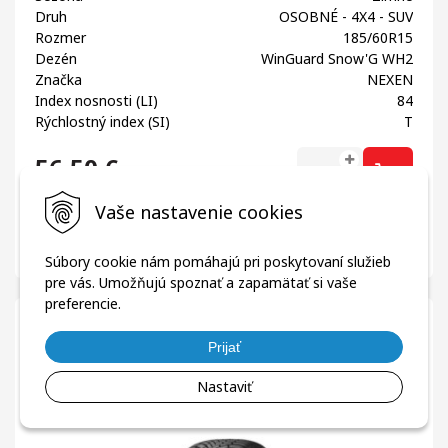
Druh
OSOBNÉ - 4X4 - SUV
Rozmer
185/60R15
Dezén
WinGuard Snow'G WH2
Značka
NEXEN
Index nosnosti (LI)
84
Rýchlostný index (SI)
T
56,50
€
ks
s DPH
45,93 €
bez DPH
Vaše nastavenie cookies
Na sklade 0 ks
Na externých skladoch 0 ks*
Porovnať
Dodanie: info cez telefón
Súbory cookie nám pomáhajú pri poskytovaní služieb
pre vás. Umožňujú spoznať a zapamätať si vaše
preferencie.
Pneumatiky
Zimné
NEXEN 165/70R14 85T WINGUARD Snow'G
Prijať
3
Nastaviť