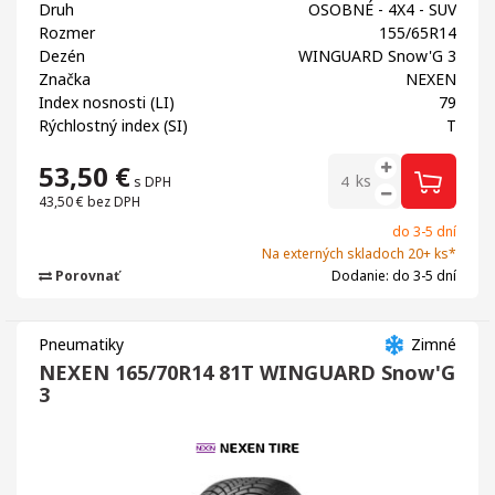
Druh
OSOBNÉ - 4X4 - SUV
Rozmer
155/65R14
Dezén
WINGUARD Snow'G 3
Značka
NEXEN
Index nosnosti (LI)
79
Rýchlostný index (SI)
T
53,50
€
ks
s DPH
43,50 €
bez DPH
do 3-5 dní
Na externých skladoch 20+ ks*
Porovnať
Dodanie: do 3-5 dní
Pneumatiky
Zimné
NEXEN 165/70R14 81T WINGUARD Snow'G
3