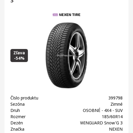
3
Zľava
-54%
Číslo produktu
399798
Sezóna
Zimné
Druh
OSOBNÉ - 4X4 - SUV
Rozmer
185/60R14
Dezén
WINGUARD Snow'G 3
Značka
NEXEN