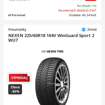
Na sklade 1 ks
Na externých skladoch 0 ks*
Porovnať
Dodanie: do 24 hod.
Pneumatiky
Zimné
NEXEN 225/60R18 104V WinGuard Sport 2
WU7
VÝPREDAJ
Zľava
-83%