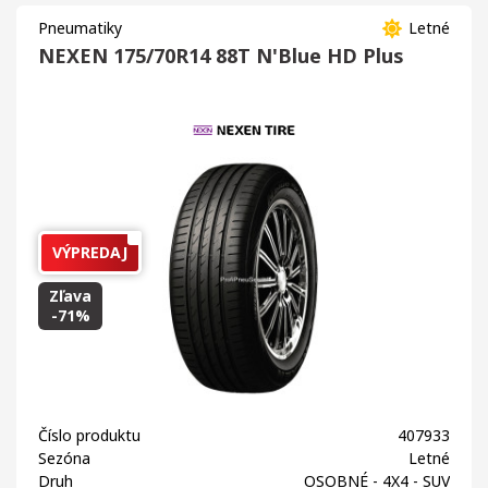
Pneumatiky
Letné
NEXEN 175/70R14 88T N'Blue HD Plus
VÝPREDAJ
Zľava
-71%
Číslo produktu
407933
Sezóna
Letné
Druh
OSOBNÉ - 4X4 - SUV