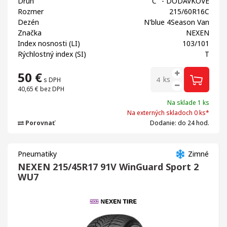
Druh
"C" - DODÁVKOVÉ
Rozmer
215/60R16C
Dezén
N'blue 4Season Van
Značka
NEXEN
Index nosnosti (LI)
103/101
Rýchlostný index (SI)
T
50
€
ks
s DPH
40,65 €
bez DPH
Na sklade 1 ks
Na externých skladoch 0 ks*
Porovnať
Dodanie: do 24 hod.
Pneumatiky
Zimné
NEXEN 215/45R17 91V WinGuard Sport 2
WU7