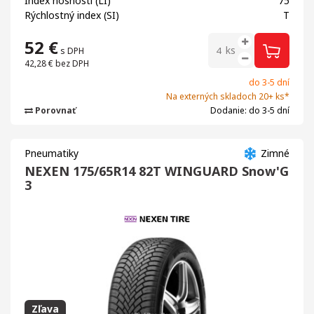
Index nosnosti (LI)
75
Rýchlostný index (SI)
T
52
€
ks
s DPH
42,28 €
bez DPH
do 3-5 dní
Na externých skladoch 20+ ks*
Porovnať
Dodanie: do 3-5 dní
Pneumatiky
Zimné
NEXEN 175/65R14 82T WINGUARD Snow'G
3
Zľava