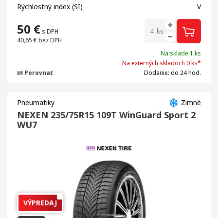
Rýchlostný index (SI)
V
50
€
ks
s DPH
40,65 €
bez DPH
Na sklade 1 ks
Na externých skladoch 0 ks*
Porovnať
Dodanie: do 24 hod.
Pneumatiky
Zimné
NEXEN 235/75R15 109T WinGuard Sport 2
WU7
VÝPREDAJ