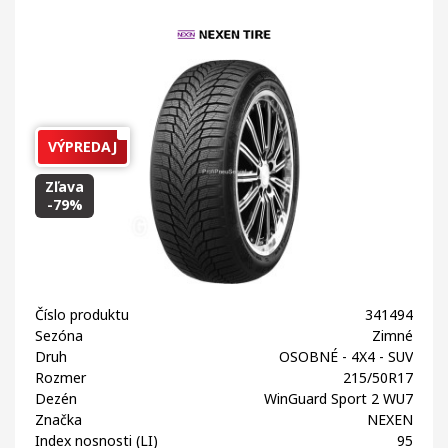
VÝPREDAJ
Zľava
-79%
Číslo produktu
341494
Sezóna
Zimné
Druh
OSOBNÉ - 4X4 - SUV
Rozmer
215/50R17
Dezén
WinGuard Sport 2 WU7
Značka
NEXEN
Index nosnosti (LI)
95