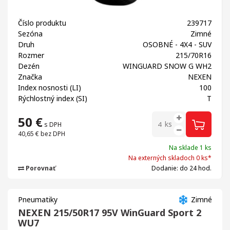
Číslo produktu
239717
Sezóna
Zimné
Druh
OSOBNÉ - 4X4 - SUV
Rozmer
215/70R16
Dezén
WINGUARD SNOW G WH2
Značka
NEXEN
Index nosnosti (LI)
100
Rýchlostný index (SI)
T
50
€
ks
s DPH
40,65 €
bez DPH
Na sklade 1 ks
Na externých skladoch 0 ks*
Porovnať
Dodanie: do 24 hod.
Pneumatiky
Zimné
NEXEN 215/50R17 95V WinGuard Sport 2
WU7