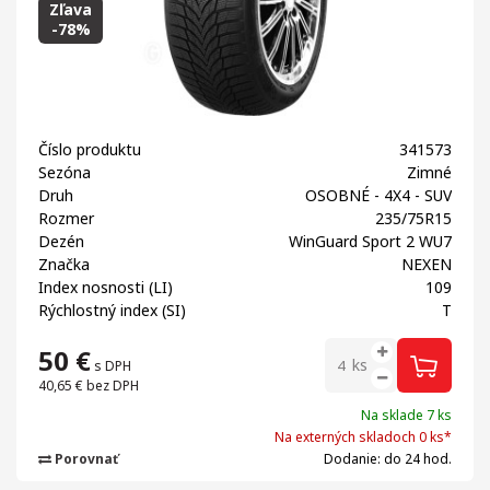
Zľava
-78%
Číslo produktu
341573
Sezóna
Zimné
Druh
OSOBNÉ - 4X4 - SUV
Rozmer
235/75R15
Dezén
WinGuard Sport 2 WU7
Značka
NEXEN
Index nosnosti (LI)
109
Rýchlostný index (SI)
T
50
€
ks
s DPH
40,65 €
bez DPH
Na sklade 7 ks
Na externých skladoch 0 ks*
Porovnať
Dodanie: do 24 hod.