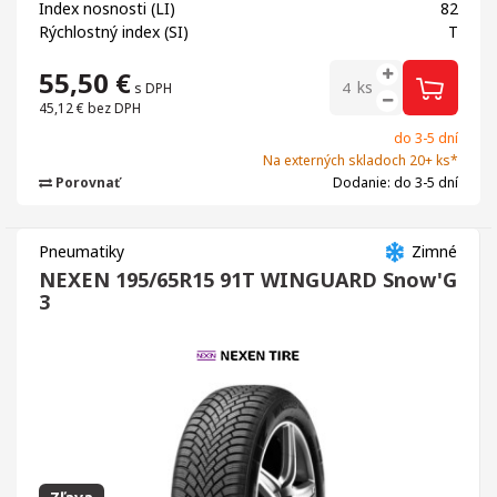
Index nosnosti (LI)
82
Rýchlostný index (SI)
T
55,50
€
ks
s DPH
45,12 €
bez DPH
do 3-5 dní
Na externých skladoch 20+ ks*
Porovnať
Dodanie: do 3-5 dní
Pneumatiky
Zimné
NEXEN 195/65R15 91T WINGUARD Snow'G
3