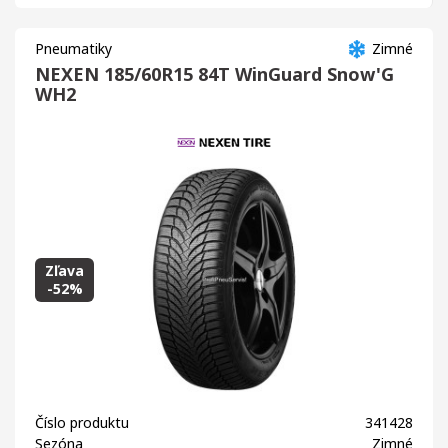
Pneumatiky
Zimné
NEXEN 185/60R15 84T WinGuard Snow'G
WH2
Zľava
-52%
Číslo produktu
341428
Sezóna
Zimné