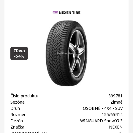
Zľava
-54%
Číslo produktu
399781
Sezóna
Zimné
Druh
OSOBNÉ - 4X4 - SUV
Rozmer
155/65R14
Dezén
WINGUARD Snow'G 3
Značka
NEXEN