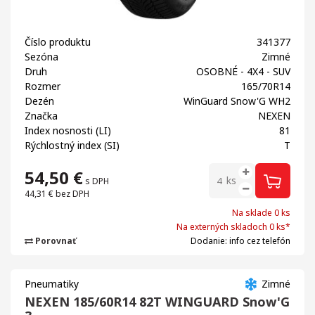
Číslo produktu
341377
Sezóna
Zimné
Druh
OSOBNÉ - 4X4 - SUV
Rozmer
165/70R14
Dezén
WinGuard Snow'G WH2
Značka
NEXEN
Index nosnosti (LI)
81
Rýchlostný index (SI)
T
54,50
€
ks
s DPH
44,31 €
bez DPH
Na sklade 0 ks
Na externých skladoch 0 ks*
Porovnať
Dodanie: info cez telefón
Pneumatiky
Zimné
NEXEN 185/60R14 82T WINGUARD Snow'G