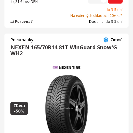
44,31 €
bez DPH
do 3-5 dní
Na externých skladoch 20+ ks*
Porovnať
Dodanie: do 3-5 dní
Pneumatiky
Zimné
NEXEN 165/70R14 81T WinGuard Snow'G
WH2
Zľava
-50%