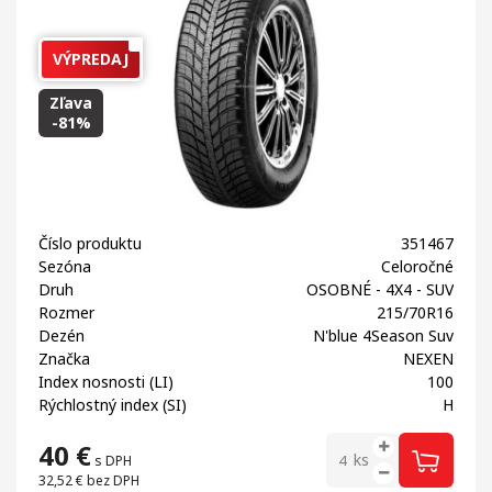
VÝPREDAJ
Zľava
-81%
Číslo produktu
351467
Sezóna
Celoročné
Druh
OSOBNÉ - 4X4 - SUV
Rozmer
215/70R16
Dezén
N'blue 4Season Suv
Značka
NEXEN
Index nosnosti (LI)
100
Rýchlostný index (SI)
H
40
€
ks
s DPH
32,52 €
bez DPH