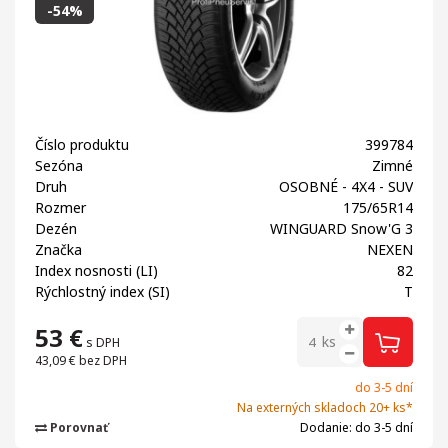
-54%
Číslo produktu
399784
Sezóna
Zimné
Druh
OSOBNÉ - 4X4 - SUV
Rozmer
175/65R14
Dezén
WINGUARD Snow'G 3
Značka
NEXEN
Index nosnosti (LI)
82
Rýchlostný index (SI)
T
53
€
ks
s DPH
43,09 €
bez DPH
do 3-5 dní
Na externých skladoch 20+ ks*
Porovnať
Dodanie: do 3-5 dní