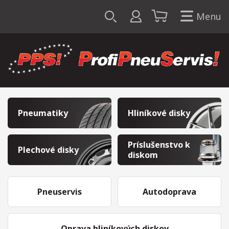
Menu
Pneumatiky
Hliníkové disky
Príslušenstvo k
Plechové disky
diskom
Pneuservis
Autodoprava
Oprava hliníkových diskov