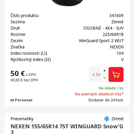
Číslo produktu
341609
Sezóna
Zimné
Druh
OSOBNÉ - 4X4 - SUV
Rozmer
225/60R18
Dezén
WinGuard Sport 2 WU7
Značka
NEXEN
Index nosnosti (LI)
104
Rýchlostný index (SI)
V
50
€
ks
s DPH
40,65 €
bez DPH
Na sklade 1 ks
Na externých skladoch 0 ks*
Porovnať
Dodanie: do 24 hod.
Pneumatiky
Zimné
NEXEN 155/65R14 75T WINGUARD Snow'G
3