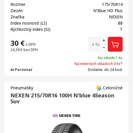
Rozmer
175/70R14
Dezén
N'Blue HD Plus
Značka
NEXEN
Index nosnosti (LI)
88
Rýchlostný index (SI)
T
30
€
ks
s DPH
24,39 €
bez DPH
Na sklade 1 ks
Na externých skladoch 0 ks*
Porovnať
Dodanie: do 24 hod.
Pneumatiky
Celoročné
NEXEN 215/70R16 100H N'blue 4Season
Suv