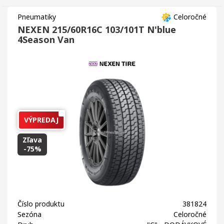
Pneumatiky
Celoročné
NEXEN 215/60R16C 103/101T N'blue
4Season Van
VÝPREDAJ
Zľava
-75%
Číslo produktu
381824
Sezóna
Celoročné