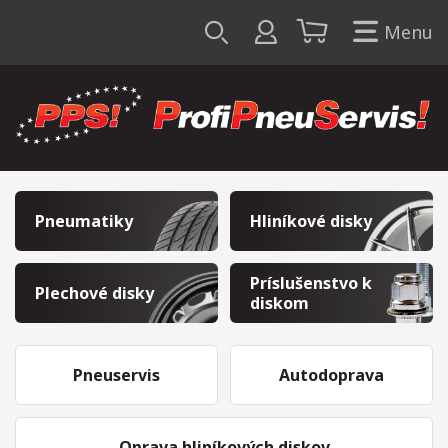
Menu
Pneumatiky
Hliníkové disky
Príslušenstvo k
Plechové disky
diskom
Pneuservis
Autodoprava
Oprava hliníkových diskov