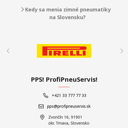
Kedy sa menia zimné pneumatiky
na Slovensku?
PPS! ProfiPneuServis!
+421 33 777 77 33
pps@profipneuservis.sk
Zvončín 16, 91901
okr. Trnava, Slovensko