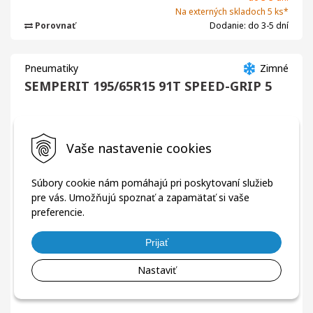
Na externých skladoch 5 ks*
Porovnať
Dodanie: do 3-5 dní
Pneumatiky
Zimné
SEMPERIT 195/65R15 91T SPEED-GRIP 5
Vaše nastavenie cookies
Súbory cookie nám pomáhajú pri poskytovaní služieb
pre vás. Umožňujú spoznať a zapamätať si vaše
preferencie.
Zľava
-41%
Prijať
Nastaviť