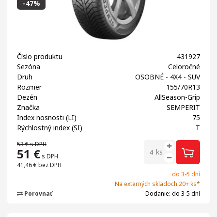
-47%
Číslo produktu
431927
Sezóna
Celoročné
Druh
OSOBNÉ - 4X4 - SUV
Rozmer
155/70R13
Dezén
AllSeason-Grip
Značka
SEMPERIT
Index nosnosti (LI)
75
Rýchlostný index (SI)
T
53 €
s DPH
51
€
ks
s DPH
41,46 €
bez DPH
do 3-5 dní
Na externých skladoch 20+ ks*
Porovnať
Dodanie: do 3-5 dní