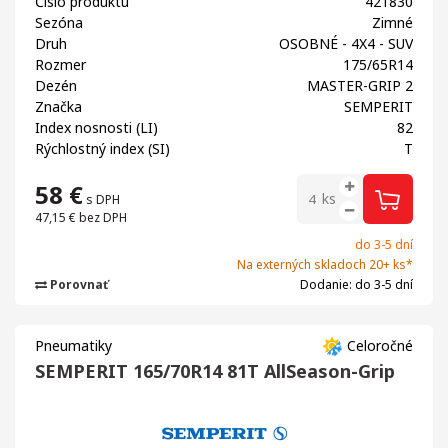
Číslo produktu
421830
Sezóna
Zimné
Druh
OSOBNÉ - 4X4 - SUV
Rozmer
175/65R14
Dezén
MASTER-GRIP 2
Značka
SEMPERIT
Index nosnosti (LI)
82
Rýchlostný index (SI)
T
58
€
ks
s DPH
47,15 €
bez DPH
do 3-5 dní
Na externých skladoch 20+ ks*
Porovnať
Dodanie: do 3-5 dní
Pneumatiky
Celoročné
SEMPERIT 165/70R14 81T AllSeason-Grip