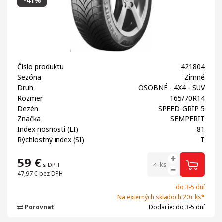
-41%
Číslo produktu
421804
Sezóna
Zimné
Druh
OSOBNÉ - 4X4 - SUV
Rozmer
165/70R14
Dezén
SPEED-GRIP 5
Značka
SEMPERIT
Index nosnosti (LI)
81
Rýchlostný index (SI)
T
59
€
ks
s DPH
47,97 €
bez DPH
do 3-5 dní
Na externých skladoch 20+ ks*
Porovnať
Dodanie: do 3-5 dní