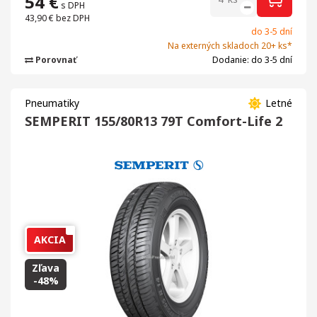
54
€
s DPH
43,90 €
bez DPH
do 3-5 dní
Na externých skladoch 20+ ks*
Porovnať
Dodanie: do 3-5 dní
Pneumatiky
Letné
SEMPERIT 155/80R13 79T Comfort-Life 2
AKCIA
Zľava
-48%