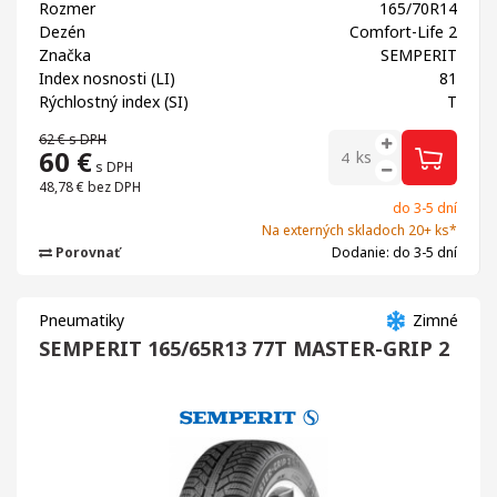
Rozmer
165/70R14
Dezén
Comfort-Life 2
Značka
SEMPERIT
Index nosnosti (LI)
81
Rýchlostný index (SI)
T
62 €
s DPH
60
€
ks
s DPH
48,78 €
bez DPH
do 3-5 dní
Na externých skladoch 20+ ks*
Porovnať
Dodanie: do 3-5 dní
Pneumatiky
Zimné
SEMPERIT 165/65R13 77T MASTER-GRIP 2