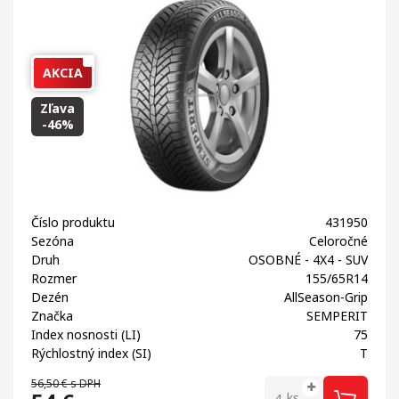
AKCIA
Zľava
-46%
Číslo produktu
431950
Sezóna
Celoročné
Druh
OSOBNÉ - 4X4 - SUV
Rozmer
155/65R14
Dezén
AllSeason-Grip
Značka
SEMPERIT
Index nosnosti (LI)
75
Rýchlostný index (SI)
T
56,50 €
s DPH
ks