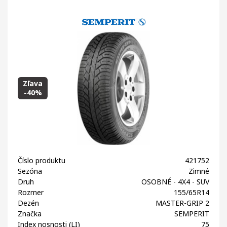
Zľava
-40%
Číslo produktu
421752
Sezóna
Zimné
Druh
OSOBNÉ - 4X4 - SUV
Rozmer
155/65R14
Dezén
MASTER-GRIP 2
Značka
SEMPERIT
Index nosnosti (LI)
75