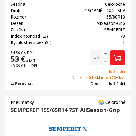
Sezóna
Celoročné
Druh
OSOBNÉ - 4X4 - SUV
Rozmer
155/80R13
Dezén
AllSeason-Grip
Značka
SEMPERIT
Index nosnosti (LI)
79
Rýchlostný index (SI)
T
54,50 €
s DPH
53
€
ks
s DPH
43,09 €
bez DPH
do 3-5 dní
Na externých skladoch 20+ ks*
Porovnať
Dodanie: do 3-5 dní
Pneumatiky
Celoročné
SEMPERIT 155/65R14 75T AllSeason-Grip