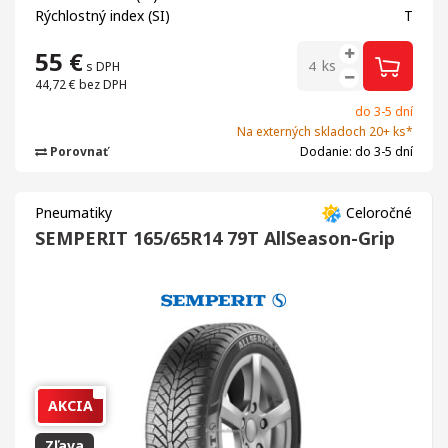
Rýchlostný index (SI)
T
55
€
ks
s DPH
44,72 €
bez DPH
do 3-5 dní
Na externých skladoch 20+ ks*
Porovnať
Dodanie: do 3-5 dní
Pneumatiky
Celoročné
SEMPERIT 165/65R14 79T AllSeason-Grip
AKCIA
Zľava