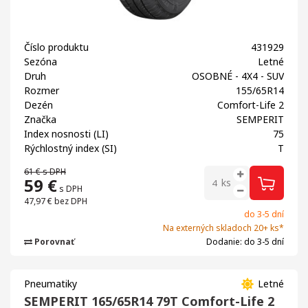
Číslo produktu
431929
Sezóna
Letné
Druh
OSOBNÉ - 4X4 - SUV
Rozmer
155/65R14
Dezén
Comfort-Life 2
Značka
SEMPERIT
Index nosnosti (LI)
75
Rýchlostný index (SI)
T
61 €
s DPH
59
€
ks
s DPH
47,97 €
bez DPH
do 3-5 dní
Na externých skladoch 20+ ks*
Porovnať
Dodanie: do 3-5 dní
Pneumatiky
Letné
SEMPERIT 165/65R14 79T Comfort-Life 2