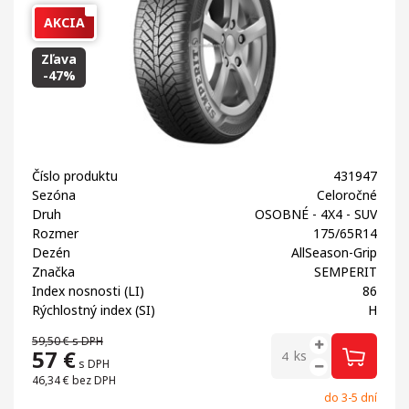
AKCIA
Zľava
-47%
Číslo produktu
431947
Sezóna
Celoročné
Druh
OSOBNÉ - 4X4 - SUV
Rozmer
175/65R14
Dezén
AllSeason-Grip
Značka
SEMPERIT
Index nosnosti (LI)
86
Rýchlostný index (SI)
H
59,50 €
s DPH
57
€
ks
s DPH
46,34 €
bez DPH
do 3-5 dní