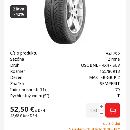
Zľava
-42%
Číslo produktu
421766
Sezóna
Zimné
Druh
OSOBNÉ - 4X4 - SUV
Rozmer
155/80R13
Dezén
MASTER-GRIP 2
Značka
SEMPERIT
Index nosnosti (LI)
79
Rýchlostný index (SI)
T
52,50
€
ks
s DPH
42,68 €
bez DPH
do 3-5 dní
Na externých skladoch 20+ ks*