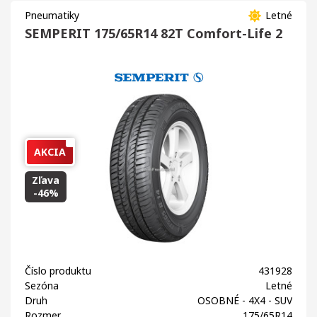
Pneumatiky
Letné
SEMPERIT 175/65R14 82T Comfort-Life 2
AKCIA
Zľava
-46%
Číslo produktu
431928
Sezóna
Letné
Druh
OSOBNÉ - 4X4 - SUV
Rozmer
175/65R14