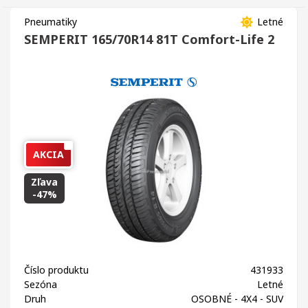
Pneumatiky
Letné
SEMPERIT 165/70R14 81T Comfort-Life 2
AKCIA
Zľava
-47%
Číslo produktu
431933
Sezóna
Letné
Druh
OSOBNÉ - 4X4 - SUV