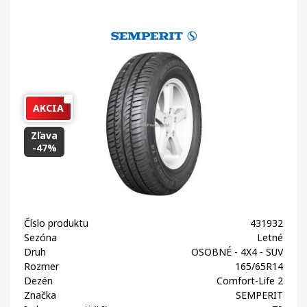
AKCIA
Zľava
-47%
Číslo produktu
431932
Sezóna
Letné
Druh
OSOBNÉ - 4X4 - SUV
Rozmer
165/65R14
Dezén
Comfort-Life 2
Značka
SEMPERIT