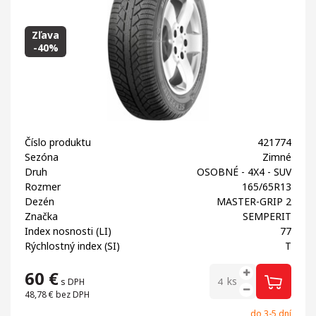
Zľava
-40%
Číslo produktu
421774
Sezóna
Zimné
Druh
OSOBNÉ - 4X4 - SUV
Rozmer
165/65R13
Dezén
MASTER-GRIP 2
Značka
SEMPERIT
Index nosnosti (LI)
77
Rýchlostný index (SI)
T
60
€
ks
s DPH
48,78 €
bez DPH
do 3-5 dní