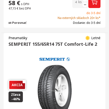
58
€
ks
s DPH
47,15 €
bez DPH
do 3-5 dní
Na externých skladoch 20+ ks*
Porovnať
Dodanie: do 3-5 dní
Pneumatiky
Letné
SEMPERIT 155/65R14 75T Comfort-Life 2
AKCIA
Zľava
-46%