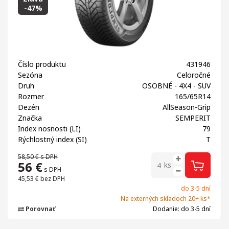
-47%
Číslo produktu
431946
Sezóna
Celoročné
Druh
OSOBNÉ - 4X4 - SUV
Rozmer
165/65R14
Dezén
AllSeason-Grip
Značka
SEMPERIT
Index nosnosti (LI)
79
Rýchlostný index (SI)
T
58,50 €
s DPH
56
€
ks
s DPH
45,53 €
bez DPH
do 3-5 dní
Na externých skladoch 20+ ks*
Porovnať
Dodanie: do 3-5 dní