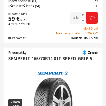
Index nosnosti (LI)
79
Rýchlostný index (SI)
T
61,50 €
s DPH
59
€
ks
s DPH
47,97 €
bez DPH
do 3-5 dní
Na externých skladoch 20+ ks*
Porovnať
Dodanie: do 3-5 dní
Pneumatiky
Zimné
SEMPERIT 165/70R14 81T SPEED-GRIP 5
Zľava