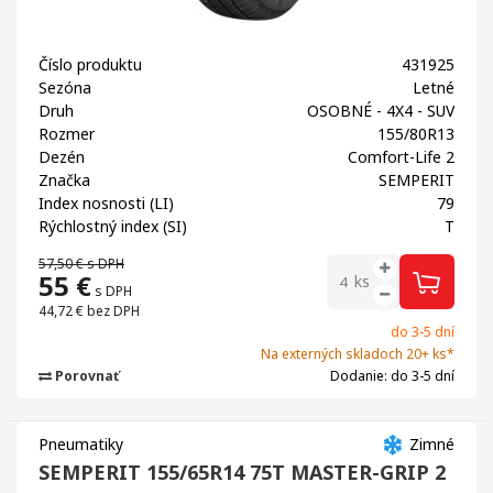
Číslo produktu
431925
Sezóna
Letné
Druh
OSOBNÉ - 4X4 - SUV
Rozmer
155/80R13
Dezén
Comfort-Life 2
Značka
SEMPERIT
Index nosnosti (LI)
79
Rýchlostný index (SI)
T
57,50 €
s DPH
55
€
ks
s DPH
44,72 €
bez DPH
do 3-5 dní
Na externých skladoch 20+ ks*
Porovnať
Dodanie: do 3-5 dní
Pneumatiky
Zimné
SEMPERIT 155/65R14 75T MASTER-GRIP 2