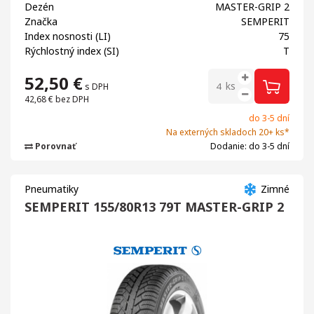
Dezén
MASTER-GRIP 2
Značka
SEMPERIT
Index nosnosti (LI)
75
Rýchlostný index (SI)
T
52,50
€
ks
s DPH
42,68 €
bez DPH
do 3-5 dní
Na externých skladoch 20+ ks*
Porovnať
Dodanie: do 3-5 dní
Pneumatiky
Zimné
SEMPERIT 155/80R13 79T MASTER-GRIP 2