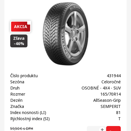
AKCIA
Zľava
-46%
Číslo produktu
431944
Sezóna
Celoročné
Druh
OSOBNÉ - 4X4 - SUV
Rozmer
165/70R14
Dezén
AllSeason-Grip
Značka
SEMPERIT
Index nosnosti (LI)
81
Rýchlostný index (SI)
T
59,50 €
s DPH