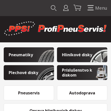
Menu
Pneumatiky
Hliníkové disky
Príslušenstvo k
Plechové disky
diskom
Pneuservis
Autodoprava
Oprava hliníkových diskov