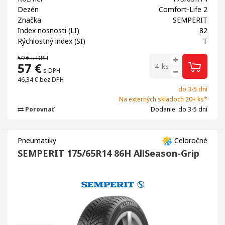
Dezén
Comfort-Life 2
Značka
SEMPERIT
Index nosnosti (LI)
82
Rýchlostný index (SI)
T
59 €
s DPH
57
€
ks
s DPH
46,34 €
bez DPH
do 3-5 dní
Na externých skladoch 20+ ks*
Porovnať
Dodanie: do 3-5 dní
Pneumatiky
Celoročné
SEMPERIT 175/65R14 86H AllSeason-Grip