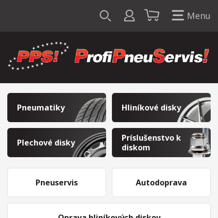
Menu
Pneumatiky
Hliníkové disky
Príslušenstvo k
Plechové disky
diskom
Pneuservis
Autodoprava
Oprava hliníkových diskov