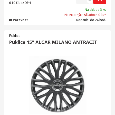
6,10 €
bez DPH
Na sklade 3 ks
Na externých skladoch 0 ks*
Porovnať
Dodanie: do 24 hod.
Puklice
Puklice 15" ALCAR MILANO ANTRACIT