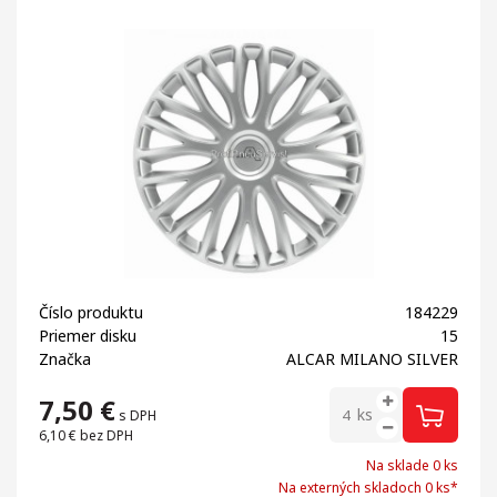
Číslo produktu
184229
Priemer disku
15
Značka
ALCAR MILANO SILVER
7,50
€
ks
s DPH
6,10 €
bez DPH
Na sklade 0 ks
Na externých skladoch 0 ks*