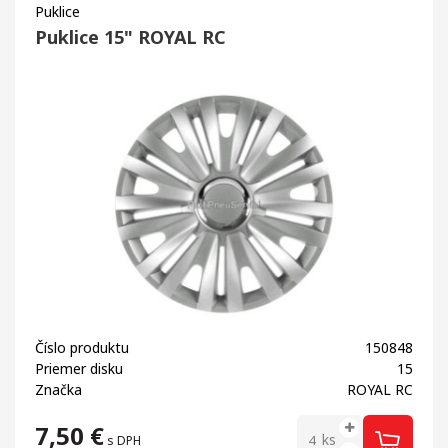
Puklice
Puklice 15" ROYAL RC
Číslo produktu
150848
Priemer disku
15
Značka
ROYAL RC
7,50
€
ks
s DPH