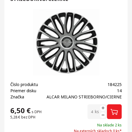
Číslo produktu
184225
Priemer disku
14
Značka
ALCAR MILANO STRIEBORNO/CIERNE
6,50
€
ks
s DPH
5,28 €
bez DPH
Na sklade 2 ks
Na externých skladoch 0 ks*