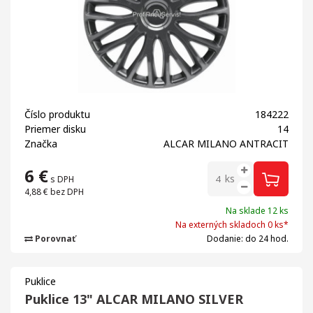
Číslo produktu
184222
Priemer disku
14
Značka
ALCAR MILANO ANTRACIT
6
€
ks
s DPH
4,88 €
bez DPH
Na sklade 12 ks
Na externých skladoch 0 ks*
Porovnať
Dodanie: do 24 hod.
Puklice
Puklice 13" ALCAR MILANO SILVER