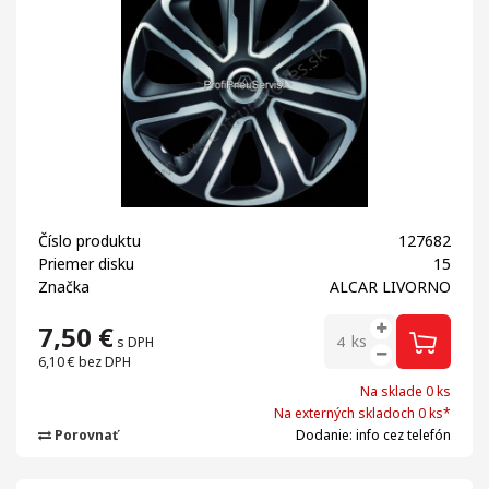
Číslo produktu
127682
Priemer disku
15
Značka
ALCAR LIVORNO
7,50
€
ks
s DPH
6,10 €
bez DPH
Na sklade 0 ks
Na externých skladoch 0 ks*
Porovnať
Dodanie: info cez telefón