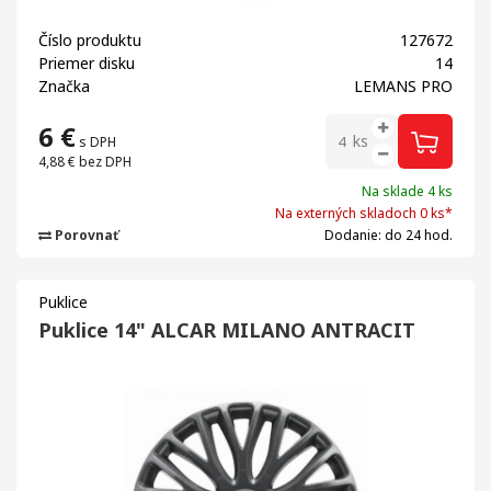
Číslo produktu
127672
Priemer disku
14
Značka
LEMANS PRO
6
€
ks
s DPH
4,88 €
bez DPH
Na sklade 4 ks
Na externých skladoch 0 ks*
Porovnať
Dodanie: do 24 hod.
Puklice
Puklice 14" ALCAR MILANO ANTRACIT