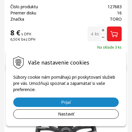
Číslo produktu
127683
Priemer disku
16
Značka
TORO
8
€
ks
s DPH
6,50 €
bez DPH
Na sklade 3 ks
Na externých skladoch 0 ks*
Porovnať
Dodanie: do 24 hod.
Vaše nastavenie cookies
Súbory cookie nám pomáhajú pri poskytovaní služieb
Puklice
pre vás. Umožňujú spoznať a zapamätať si vaše
Puklice 16" ALCAR MILANO ANTRACIT
preferencie.
Prijať
Nastaviť