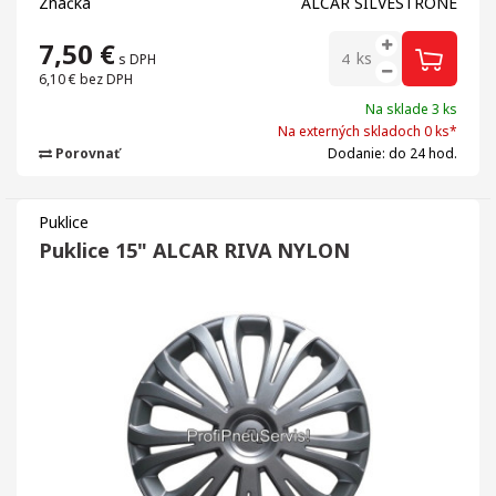
Značka
ALCAR SILVESTRONE
7,50
€
ks
s DPH
6,10 €
bez DPH
Na sklade 3 ks
Na externých skladoch 0 ks*
Porovnať
Dodanie: do 24 hod.
Puklice
Puklice 15" ALCAR RIVA NYLON