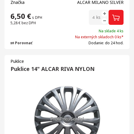
Značka
ALCAR MILANO SILVER
6,50
€
ks
s DPH
5,28 €
bez DPH
Na sklade 4 ks
Na externých skladoch 0 ks*
Porovnať
Dodanie: do 24 hod.
Puklice
Puklice 14" ALCAR RIVA NYLON