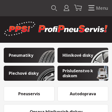
Menu
Pneumatiky
Hliníkové disky
Príslušenstvo k
Plechové disky
diskom
Pneuservis
Autodoprava
Oprava hliníkových diskov