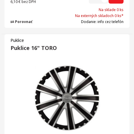
6,10 €
bez DPH
Na sklade 0 ks
Na externých skladoch 0 ks*
Porovnať
Dodanie: info cez telefón
Puklice
Puklice 16" TORO