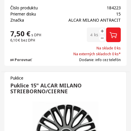
Číslo produktu
184223
Priemer disku
15
Značka
ALCAR MILANO ANTRACIT
7,50
€
ks
s DPH
6,10 €
bez DPH
Na sklade 0 ks
Na externých skladoch 0 ks*
Porovnať
Dodanie: info cez telefón
Puklice
Puklice 15" ALCAR MILANO
STRIEBORNO/CIERNE