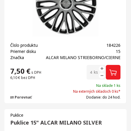
Číslo produktu
184226
Priemer disku
15
Značka
ALCAR MILANO STRIEBORNO/CIERNE
7,50
€
ks
s DPH
6,10 €
bez DPH
Na sklade 1 ks
Na externých skladoch 0 ks*
Porovnať
Dodanie: do 24 hod.
Puklice
Puklice 15" ALCAR MILANO SILVER