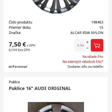
Číslo produktu
198463
Priemer disku
15
Značka
ALCAR RIVA NYLON
7,50
€
ks
s DPH
6,10 €
bez DPH
Na sklade 0 ks
Na externých skladoch 0 ks*
Porovnať
Dodanie: info cez telefón
Puklice
Puklice 16" AUDI ORIGINAL