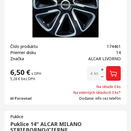
Číslo produktu
174461
Priemer disku
14
Značka
ALCAR LIVORNO
6,50
€
ks
s DPH
5,28 €
bez DPH
Na sklade 0 ks
Na externých skladoch 0 ks*
Porovnať
Dodanie: info cez telefón
Puklice
Puklice 14" ALCAR MILANO
STRIEBORNO/CIERNE