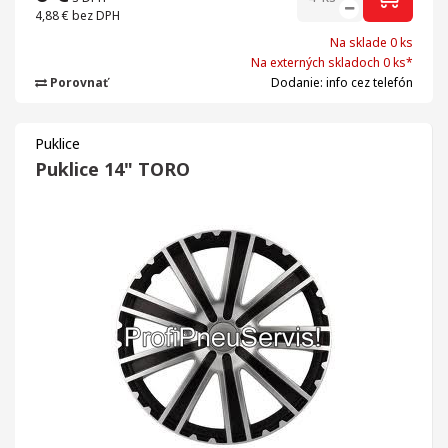
4,88 €
bez DPH
Na sklade 0 ks
Na externých skladoch 0 ks*
Porovnať
Dodanie: info cez telefón
Puklice
Puklice 14" TORO