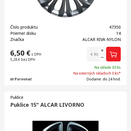
Číslo produktu
47350
Priemer disku
14
Značka
ALCAR RIVA NYLON
6,50
€
ks
s DPH
5,28 €
bez DPH
Na sklade 30 ks
Na externých skladoch 0 ks*
Porovnať
Dodanie: do 24 hod.
Puklice
Puklice 15" ALCAR LIVORNO