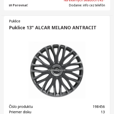
Na externých skladoch 0 ks*
Porovnať
Dodanie: info cez telefón
Puklice
Puklice 13" ALCAR MILANO ANTRACIT
Číslo produktu
198456
Priemer disku
13