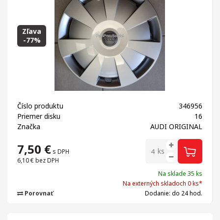
Zľava
-77%
Číslo produktu
346956
Priemer disku
16
Značka
AUDI ORIGINAL
7,50
€
ks
s DPH
6,10 €
bez DPH
Na sklade 35 ks
Na externých skladoch 0 ks*
Porovnať
Dodanie: do 24 hod.