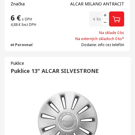
Značka
ALCAR MILANO ANTRACIT
6
€
ks
s DPH
4,88 €
bez DPH
Na sklade 0 ks
Na externých skladoch 0 ks*
Porovnať
Dodanie: info cez telefón
Puklice
Puklice 13" ALCAR SILVESTRONE