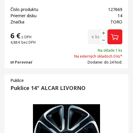
Číslo produktu
127669
Priemer disku
14
Značka
TORO
6
€
ks
s DPH
4,88 €
bez DPH
Na sklade 1 ks
Na externých skladoch 0 ks*
Porovnať
Dodanie: do 24 hod.
Puklice
Puklice 14" ALCAR LIVORNO