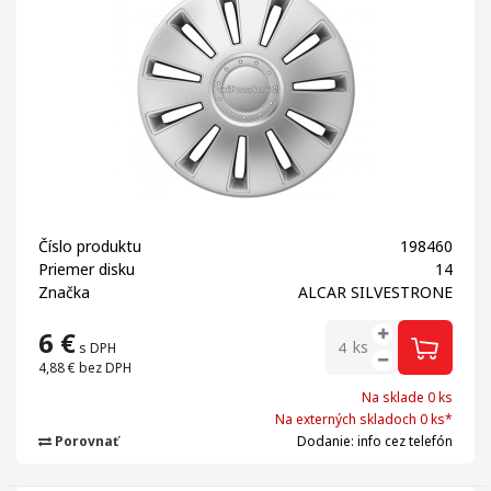
Číslo produktu
198460
Priemer disku
14
Značka
ALCAR SILVESTRONE
6
€
ks
s DPH
4,88 €
bez DPH
Na sklade 0 ks
Na externých skladoch 0 ks*
Porovnať
Dodanie: info cez telefón