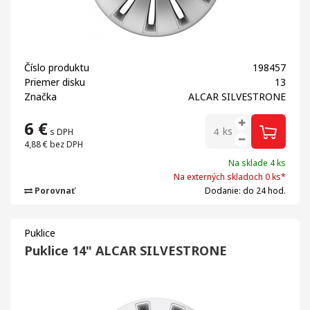
Číslo produktu
198457
Priemer disku
13
Značka
ALCAR SILVESTRONE
6
€
ks
s DPH
4,88 €
bez DPH
Na sklade 4 ks
Na externých skladoch 0 ks*
Porovnať
Dodanie: do 24 hod.
Puklice
Puklice 14" ALCAR SILVESTRONE