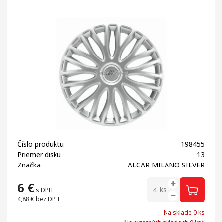
Číslo produktu
198455
Priemer disku
13
Značka
ALCAR MILANO SILVER
6
€
ks
s DPH
4,88 €
bez DPH
Na sklade 0 ks