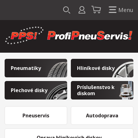
Menu
Pneumatiky
Hliníkové disky
Príslušenstvo k
Plechové disky
diskom
Pneuservis
Autodoprava
Oprava hliníkových diskov