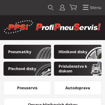
Menu
Pneumatiky
Hliníkové disky
Príslušenstvo k
Plechové disky
diskom
Pneuservis
Autodoprava
Oprava hliníkových diskov