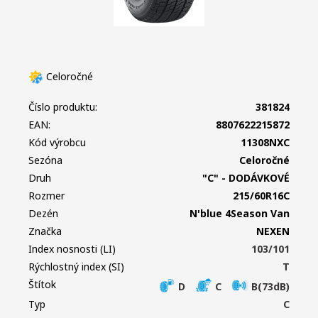
Celoročné
Číslo produktu:
381824
EAN:
8807622215872
Kód výrobcu
11308NXC
Sezóna
Celoročné
Druh
"C" - DODÁVKOVÉ
Rozmer
215/60R16C
Dezén
N'blue 4Season Van
Značka
NEXEN
Index nosnosti (LI)
103/101
Rýchlostný index (SI)
T
Štítok
D
C
B(73dB)
Typ
C