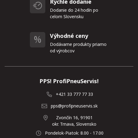
Rýchle dodanie
Dodanie do 24 hodín po
celom Slovensku
Výhodné ceny
Dodávame produkty priamo
od výrobcov
PPS! ProfiPneuServis!
+421 33 777 77 33
pps@profipneuservis.sk
Zvončín 16, 91901
okr. Trnava, Slovensko
Pondelok-Piatok: 8.00 - 17.00