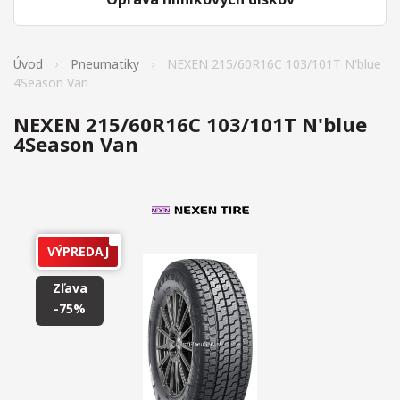
Úvod
Pneumatiky
NEXEN 215/60R16C 103/101T N'blue
4Season Van
NEXEN 215/60R16C 103/101T N'blue
4Season Van
VÝPREDAJ
Zľava
-75%