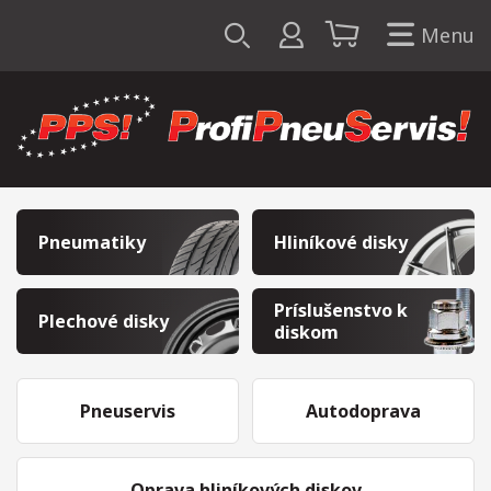
Menu
Pneumatiky
Hliníkové disky
Príslušenstvo k
Plechové disky
diskom
Pneuservis
Autodoprava
Oprava hliníkových diskov