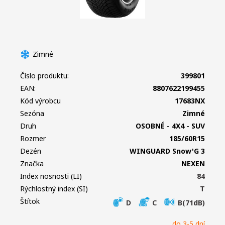
Zimné
Číslo produktu:
399801
EAN:
8807622199455
Kód výrobcu
17683NX
Sezóna
Zimné
Druh
OSOBNÉ - 4X4 - SUV
Rozmer
185/60R15
Dezén
WINGUARD Snow'G 3
Značka
NEXEN
Index nosnosti (LI)
84
Rýchlostný index (SI)
T
Štítok
D
C
B(71dB)
do 3-5 dní