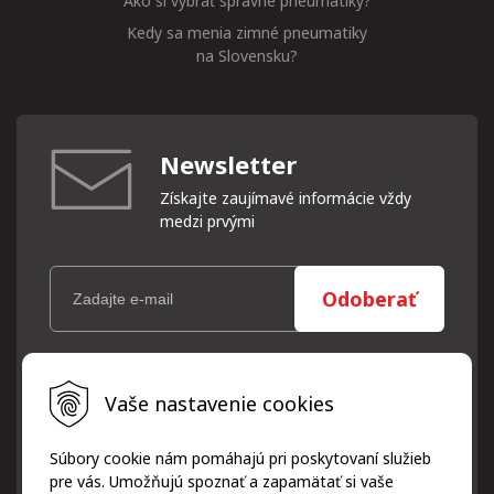
Ako si vybrať správne pneumatiky?
Kedy sa menia zimné pneumatiky
na Slovensku?
Newsletter
Získajte zaujímavé informácie vždy
medzi prvými
Odoberať
Vaše osobné údaje (email) budeme spracovávať len za týmto
Vaše nastavenie cookies
účelom v súlade s platnou legislatívou a zásadami ochrany
osobných údajov. Súhlas potvrdíte kliknutím na odkaz, ktorý
vám pošleme na váš email. Súhlas môžete kedykoľvek odvolať
Súbory cookie nám pomáhajú pri poskytovaní služieb
písomne, emailom alebo kliknutím na odkaz z ktoréhokoľvek
pre vás. Umožňujú spoznať a zapamätať si vaše
informačného emailu.