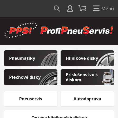
Menu
Pneumatiky
Hliníkové disky
Príslušenstvo k
Plechové disky
diskom
Pneuservis
Autodoprava
Oprava hliníkových diskov