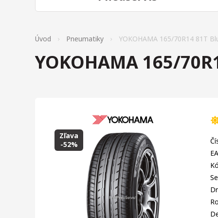
Úvod
Pneumatiky
YOKOHAMA 165/70R14 81T Blu
YOKOHAMA 165/70R14
Zľava
Čí
-52%
EA
Kó
Se
Dr
R
D