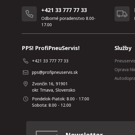
+421 33 777 77 33
Odborné poradenstvo 8.00-
17.00
PPS! ProfiPneuServis!
Služby
+421 33 777 77 33
Pneuservi
Oprava hli
pps@profipneuservis.sk
Autodopr
Zvončín 16, 91901
okr. Trnava, Slovensko
Pondelok-Piatok: 8.00 - 17.00
Sobota: 8.00 - 12.00
Newsletter