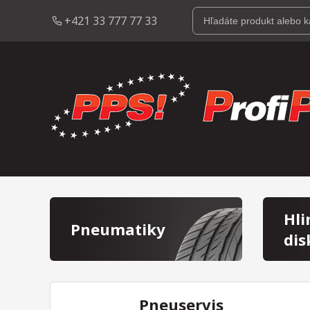
+421 33 777 77 33
Hli
Pneumatiky
dis
Pneuservis