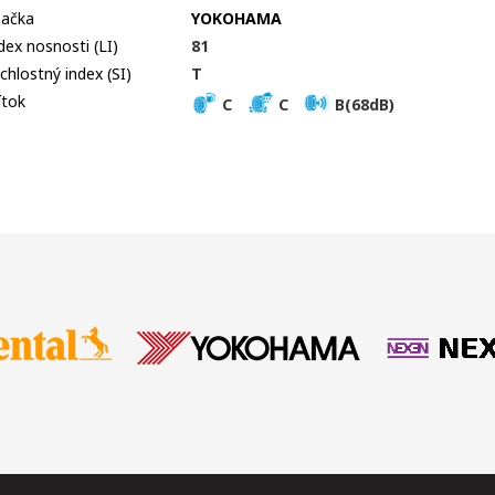
ačka
YOKOHAMA
dex nosnosti (LI)
81
chlostný index (SI)
T
ítok
C
C
B(68dB)