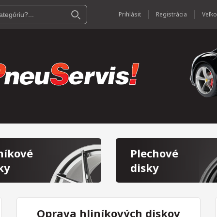
Prihlásiť
Registrácia
níkové
Plechové
ky
disky
Oprava hliníkových diskov