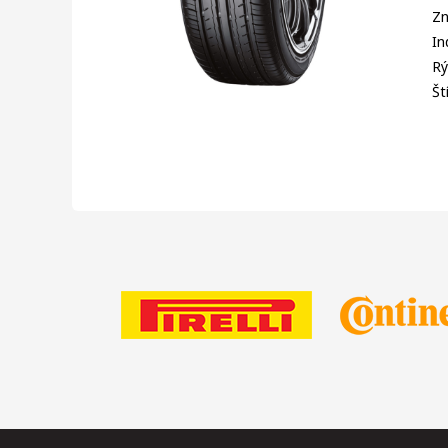
Zn
In
Rý
Št