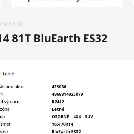
Earth ES32
 81T BluEarth ES32
Letné
slo produktu:
435086
N:
4968814925079
d výrobcu
R2412
zóna
Letné
uh
OSOBNÉ - 4X4 - SUV
ozmer
165/70R14
ezén
BluEarth ES32