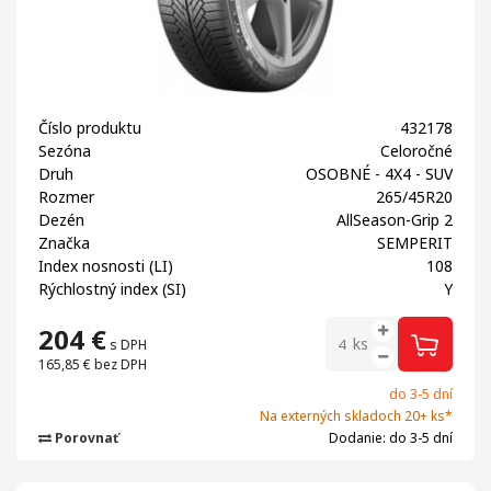
Číslo produktu
432178
Sezóna
Celoročné
Druh
OSOBNÉ - 4X4 - SUV
Rozmer
265/45R20
Dezén
AllSeason-Grip 2
Značka
SEMPERIT
Index nosnosti (LI)
108
Rýchlostný index (SI)
Y
204
€
ks
s DPH
165,85 €
bez DPH
do 3-5 dní
Na externých skladoch 20+ ks*
Porovnať
Dodanie: do 3-5 dní