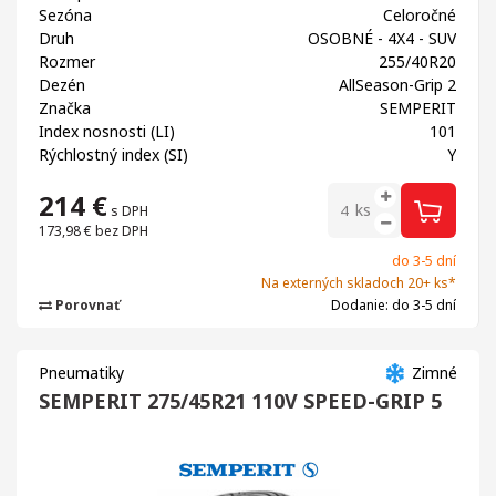
Sezóna
Celoročné
Druh
OSOBNÉ - 4X4 - SUV
Rozmer
255/40R20
Dezén
AllSeason-Grip 2
Značka
SEMPERIT
Index nosnosti (LI)
101
Rýchlostný index (SI)
Y
214
€
ks
s DPH
173,98 €
bez DPH
do 3-5 dní
Na externých skladoch 20+ ks*
Porovnať
Dodanie: do 3-5 dní
Pneumatiky
Zimné
SEMPERIT 275/45R21 110V SPEED-GRIP 5