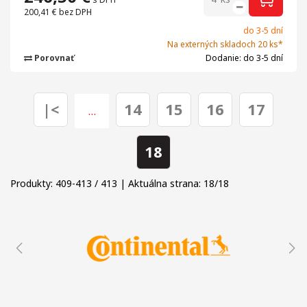
200,41 €
bez DPH
do 3-5 dní
Na externých skladoch 20 ks*
Porovnať
Dodanie: do 3-5 dní
|<
14
15
16
17
…
18
Produkty:
409
-
413
/
413
| Aktuálna strana:
18
/
18