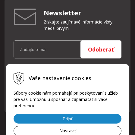
Newsletter
Získajte zaujímavé informácie vždy
medzi prvými
Odoberať
Vaše osobné údaje (email) budeme spracovávať len za týmto
Vaše nastavenie cookies
účelom v súlade s platnou legislatívou a zásadami ochrany
osobných údajov. Súhlas potvrdíte kliknutím na odkaz, ktorý
vám pošleme na váš email. Súhlas môžete kedykoľvek odvolať
Súbory cookie nám pomáhajú pri poskytovaní služieb
písomne, emailom alebo kliknutím na odkaz z ktoréhokoľvek
pre vás. Umožňujú spoznať a zapamätať si vaše
informačného emailu.
preferencie.
Prijať
Nastaviť
© 2026 ProfiPneuServis!