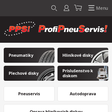
Menu
Pneumatiky
Hliníkové disky
Príslušenstvo k
Plechové disky
diskom
Pneuservis
Autodoprava
Oprava hliníkových diskov