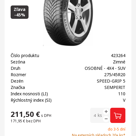
Zľava
-45%
Číslo produktu
423264
Sezóna
Zimné
Druh
OSOBNÉ - 4X4 - SUV
Rozmer
275/45R20
Dezén
SPEED-GRIP 5
Značka
SEMPERIT
Index nosnosti (LI)
110
Rýchlostný index (SI)
V
211,50
€
ks
s DPH
171,95 €
bez DPH
do 3-5 dní
Na externých skladoch 20+ ks*