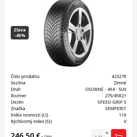
Zľava
-45%
Číslo produktu
423270
Sezóna
Zimné
Druh
OSOBNÉ - 4X4 - SUV
Rozmer
275/45R21
Dezén
SPEED-GRIP 5
Značka
SEMPERIT
Index nosnosti (LI)
110
Rýchlostný index (SI)
V
246,50
€
ks
s DPH