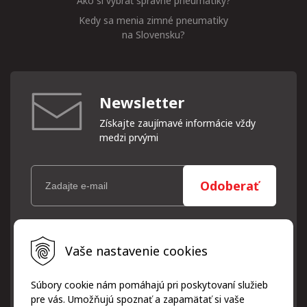
Ako si vybrať správne pneumatiky?
Kedy sa menia zimné pneumatiky
na Slovensku?
Newsletter
Získajte zaujímavé informácie vždy
medzi prvými
Odoberať
Vaše osobné údaje (email) budeme spracovávať len za týmto
Vaše nastavenie cookies
účelom v súlade s platnou legislatívou a zásadami ochrany
osobných údajov. Súhlas potvrdíte kliknutím na odkaz, ktorý
vám pošleme na váš email. Súhlas môžete kedykoľvek odvolať
Súbory cookie nám pomáhajú pri poskytovaní služieb
písomne, emailom alebo kliknutím na odkaz z ktoréhokoľvek
pre vás. Umožňujú spoznať a zapamätať si vaše
informačného emailu.