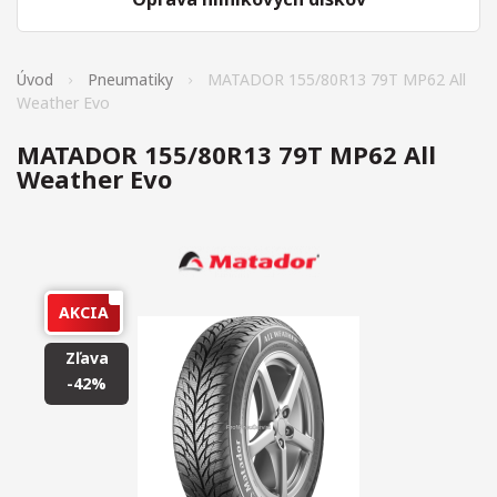
Úvod
Pneumatiky
MATADOR 155/80R13 79T MP62 All
Weather Evo
MATADOR 155/80R13 79T MP62 All
Weather Evo
AKCIA
Zľava
-42%