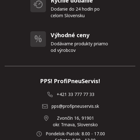
Rýchle dodanie
Dodanie do 24 hodín po
celom Slovensku
Výhodné ceny
Dodávame produkty priamo
od výrobcov
PPS! ProfiPneuServis!
+421 33 777 77 33
pps@profipneuservis.sk
Zvončín 16, 91901
okr. Trnava, Slovensko
Pondelok-Piatok: 8.00 - 17.00