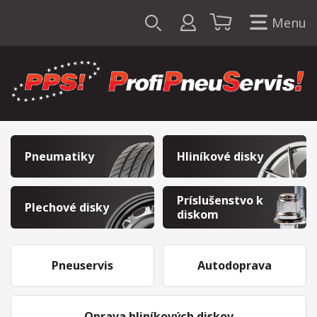
Menu
Pneumatiky
Hliníkové disky
Príslušenstvo k
Plechové disky
diskom
Pneuservis
Autodoprava
Oprava hliníkových diskov