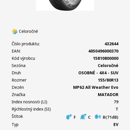
Celoročné
Číslo produktu:
432644
EAN:
4050496000370
Kód výrobcu
15810800000
Sezóna
Celoročné
Druh
OSOBNÉ - 4X4 - SUV
Rozmer
155/80R13
Dezén
MP62 All Weather Evo
Značka
MATADOR
Index nosnosti (LI)
79
Rýchlostný index (SI)
T
Štítok
F
C
B(71dB)
Typ
EV