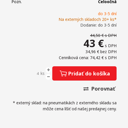
Pozn.
Celoočná
do 3-5 dní
Na externých skladoch 20+ ks*
Dodanie: do 3-5 dní
44,50 €
s DPH
43
€
s DPH
34,96 €
bez DPH
Cenníková cena: 74,42 €
s DPH
Pridať do košíka
ks
Porovnať
* externý sklad: na pneumatikách z externého skladu sa
môže cena líšiť od našej predajnej ceny.