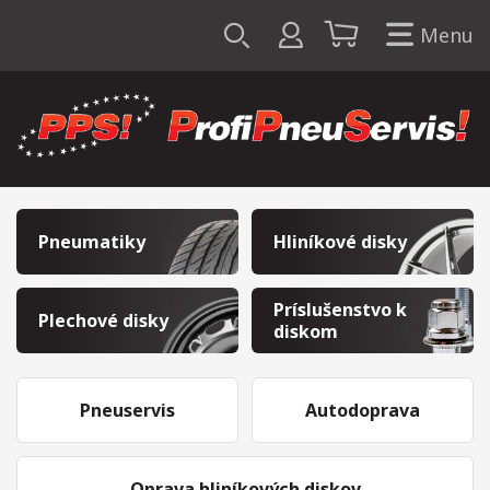
Menu
Pneumatiky
Hliníkové disky
Príslušenstvo k
Plechové disky
diskom
Pneuservis
Autodoprava
Oprava hliníkových diskov