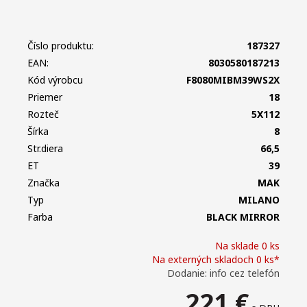
Číslo produktu:
187327
EAN:
8030580187213
Kód výrobcu
F8080MIBM39WS2X
Priemer
18
Rozteč
5X112
Šírka
8
Str.diera
66,5
ET
39
Značka
MAK
Typ
MILANO
Farba
BLACK MIRROR
Na sklade 0 ks
Na externých skladoch 0 ks*
Dodanie: info cez telefón
221
€