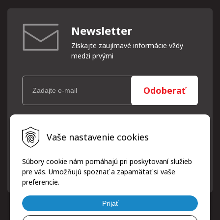
Newsletter
Získajte zaujímavé informácie vždy
medzi prvými
Odoberať
Vaše osobné údaje (email) budeme spracovávať len za týmto
Vaše nastavenie cookies
účelom v súlade s platnou legislatívou a zásadami ochrany
osobných údajov. Súhlas potvrdíte kliknutím na odkaz, ktorý
vám pošleme na váš email. Súhlas môžete kedykoľvek odvolať
Súbory cookie nám pomáhajú pri poskytovaní služieb
písomne, emailom alebo kliknutím na odkaz z ktoréhokoľvek
pre vás. Umožňujú spoznať a zapamätať si vaše
informačného emailu.
preferencie.
Prijať