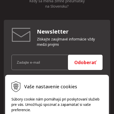
Kedy sa menia zimné pneumatiky
na Slovensku?
Newsletter
Získajte zaujímavé informácie vždy
medzi prvými
Odoberať
Vaše osobné údaje (email) budeme spracovávať len za týmto
Vaše nastavenie cookies
účelom v súlade s platnou legislatívou a zásadami ochrany
osobných údajov. Súhlas potvrdíte kliknutím na odkaz, ktorý
vám pošleme na váš email. Súhlas môžete kedykoľvek odvolať
Súbory cookie nám pomáhajú pri poskytovaní služieb
písomne, emailom alebo kliknutím na odkaz z ktoréhokoľvek
pre vás. Umožňujú spoznať a zapamätať si vaše
informačného emailu.
preferencie.