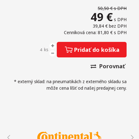
50,50 €
s DPH
49
€
s DPH
39,84 €
bez DPH
Cenníková cena: 81,80 €
s DPH
Pridať do košíka
ks
Porovnať
* externý sklad: na pneumatikách z externého skladu sa
môže cena líšiť od našej predajnej ceny.