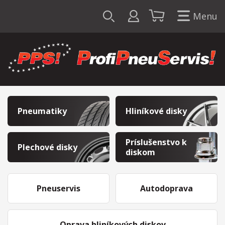
Menu
Pneumatiky
Hliníkové disky
Príslušenstvo k
Plechové disky
diskom
Pneuservis
Autodoprava
Oprava hliníkových diskov