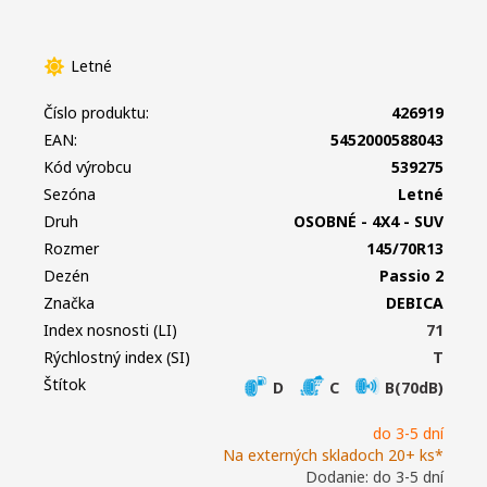
Letné
Číslo produktu:
426919
EAN:
5452000588043
Kód výrobcu
539275
Sezóna
Letné
Druh
OSOBNÉ - 4X4 - SUV
Rozmer
145/70R13
Dezén
Passio 2
Značka
DEBICA
Index nosnosti (LI)
71
Rýchlostný index (SI)
T
Štítok
D
C
B(70dB)
do 3-5 dní
Na externých skladoch 20+ ks*
Dodanie: do 3-5 dní