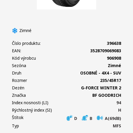
Zimné
Číslo produktu:
396638
EAN:
3528709069083
Kód výrobcu
906908
Sezóna
Zimné
Druh
OSOBNÉ - 4X4 - SUV
Rozmer
235/45R17
Dezén
G-FORCE WINTER 2
Značka
BF GOODRICH
Index nosnosti (LI)
94
Rýchlostný index (SI)
H
Štítok
D
B
A(69dB)
Typ
MFS