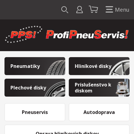
Menu
Pneumatiky
Hliníkové disky
Príslušenstvo k
Plechové disky
diskom
Pneuservis
Autodoprava
Oprava hliníkových diskov