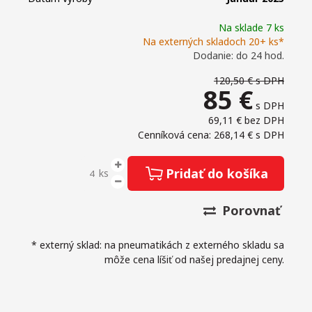
Na sklade 7 ks
Na externých skladoch 20+ ks*
Dodanie: do 24 hod.
120,50 €
s DPH
85
€
s DPH
69,11 €
bez DPH
Cenníková cena: 268,14 €
s DPH
Pridať do košíka
ks
Porovnať
* externý sklad: na pneumatikách z externého skladu sa
môže cena líšiť od našej predajnej ceny.