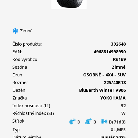
Zimné
Číslo produktu:
392648
EAN:
4968814998950
Kód výrobcu
R6169
Sezóna
Zimné
Druh
OSOBNÉ - 4X4 - SUV
Rozmer
225/40R18
Dezén
BluEarth Winter V906
Značka
YOKOHAMA
Index nosnosti (LI)
92
Rýchlostný index (SI)
W
Štítok
D
B
B(71dB)
Typ
XL,MFS
Dátum výroby
Január 2025