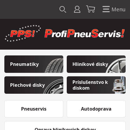
Menu
Pneumatiky
Hliníkové disky
Príslušenstvo k
Plechové disky
diskom
Pneuservis
Autodoprava
Oprava hliníkových diskov