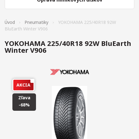
Úvod
Pneumatiky
YOKOHAMA 225/40R18 92W
BluEarth Winter V906
YOKOHAMA 225/40R18 92W BluEarth
Winter V906
AKCIA
Zľava
-68%