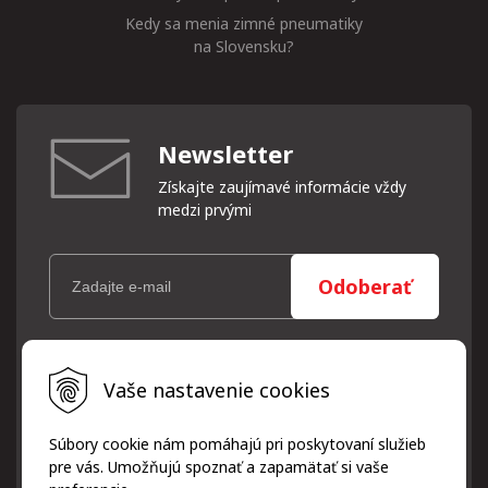
Kedy sa menia zimné pneumatiky
na Slovensku?
Newsletter
Získajte zaujímavé informácie vždy
medzi prvými
Odoberať
Vaše osobné údaje (email) budeme spracovávať len za týmto
Vaše nastavenie cookies
účelom v súlade s platnou legislatívou a zásadami ochrany
osobných údajov. Súhlas potvrdíte kliknutím na odkaz, ktorý
vám pošleme na váš email. Súhlas môžete kedykoľvek odvolať
Súbory cookie nám pomáhajú pri poskytovaní služieb
písomne, emailom alebo kliknutím na odkaz z ktoréhokoľvek
pre vás. Umožňujú spoznať a zapamätať si vaše
informačného emailu.