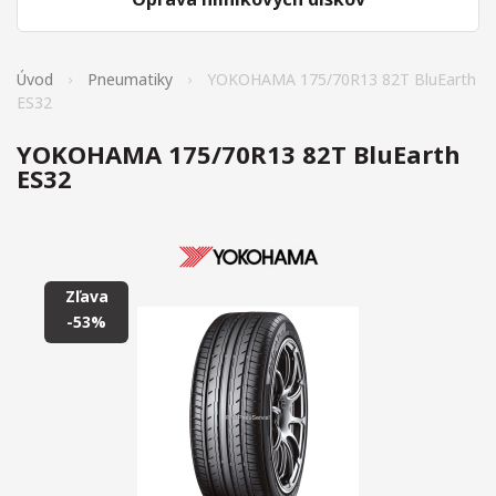
Úvod
Pneumatiky
YOKOHAMA 175/70R13 82T BluEarth
ES32
YOKOHAMA 175/70R13 82T BluEarth
ES32
Zľava
-53%