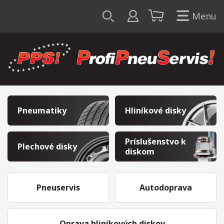
Menu
Pneumatiky
Hliníkové disky
Príslušenstvo k
Plechové disky
diskom
Pneuservis
Autodoprava
Oprava hliníkových diskov