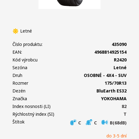
Letné
Číslo produktu:
435090
EAN:
4968814925154
Kód výrobcu
R2420
Sezóna
Letné
Druh
OSOBNÉ - 4X4 - SUV
Rozmer
175/70R13
Dezén
BluEarth ES32
Značka
YOKOHAMA
Index nosnosti (LI)
82
Rýchlostný index (SI)
T
Štítok
C
C
B(68dB)
do 3-5 dní