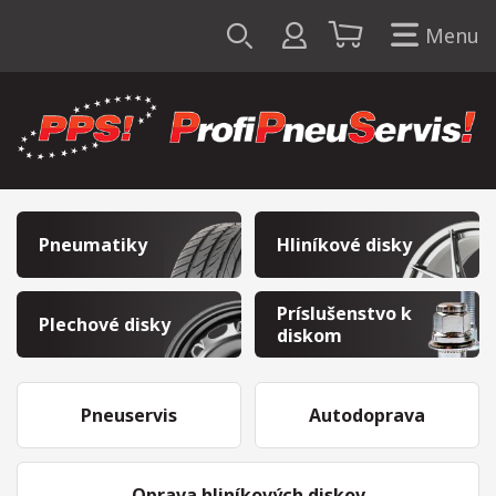
Menu
Pneumatiky
Hliníkové disky
Príslušenstvo k
Plechové disky
diskom
Pneuservis
Autodoprava
Oprava hliníkových diskov