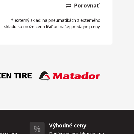
Porovnať
* externý sklad: na pneumatikách z externého
skladu sa môže cena líšiť od našej predajnej ceny.
Výhodné ceny
po celom
Dodávame produkty priamo