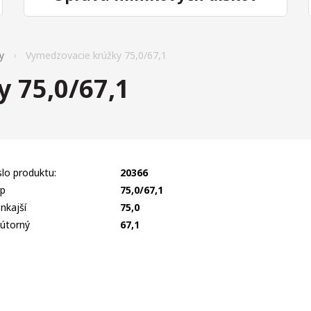
y
Vymedzovacie krúžky 75,0/67,1
 75,0/67,1
slo produktu:
20366
p
75,0/67,1
nkajší
75,0
útorný
67,1