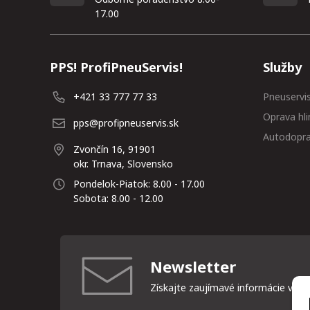
17.00
PPS! ProfiPneuServis!
Služby
+421 33 777 77 33
Pneuservi
Oprava hli
pps@profipneuservis.sk
Autodopr
Zvončín 16, 91901
okr. Trnava, Slovensko
Pondelok-Piatok: 8.00 - 17.00
Sobota: 8.00 - 12.00
Newsletter
Získajte zaujímavé informácie vždy