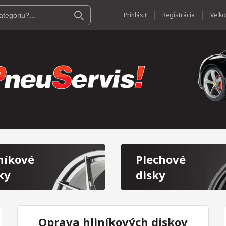
Prihlásiť
Registrácia
níkové
Plechové
ky
disky
Oprava hliníkových diskov