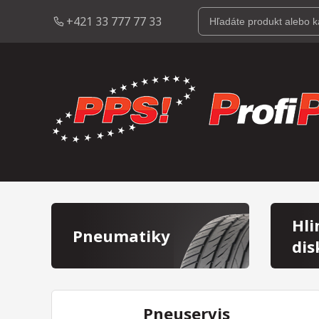
+421 33 777 77 33
Hli
Pneumatiky
dis
Pneuservis