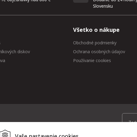
Slovensku
Všetko o nákupe
s
Obchodné podmienky
níkových diskov
Ochrana osobných údajov
ava
Používanie cookies
 medzi prvými
Vaše nastavenie cookies