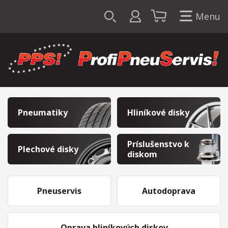
Menu
Pneumatiky
Hliníkové disky
Príslušenstvo k
Plechové disky
diskom
Pneuservis
Autodoprava
Oprava hliníkových diskov