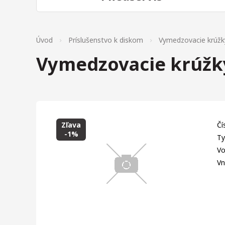
Úvod
Príslušenstvo k diskom
Vymedzovacie krúžk
Vymedzovacie krúžky
Zľava
Čí
-1%
Ty
Vo
Vn