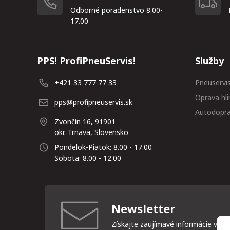
Odborné poradenstvo 8.00-
17.00
PPS! ProfiPneuServis!
Služby
+421 33 777 77 33
Pneuservi
Oprava hli
pps@profipneuservis.sk
Autodopr
Zvončín 16, 91901
okr. Trnava, Slovensko
Pondelok-Piatok: 8.00 - 17.00
Sobota: 8.00 - 12.00
Newsletter
Získajte zaujímavé informácie vždy