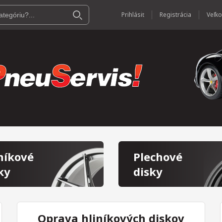
Prihlásiť
Registrácia
níkové
Plechové
ky
disky
Oprava hliníkových diskov