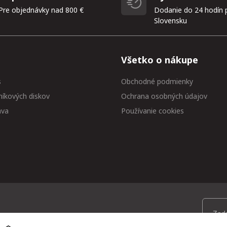
Pre objednávky nad 800 €
Dodanie do 24 hodín 
Slovensku
Všetko o nákupe
s
Obchodné podmienky
níkových diskov
Ochrana osobných údajov
ava
Používanie cookies
 medzi prvými