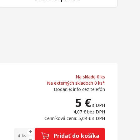
Na sklade 0 ks
Na externých skladoch 0 ks*
Dodanie: info cez telefón
5
€
s DPH
4,07 €
bez DPH
Cenníková cena: 5,04 €
s DPH
Pridať do košíka
ks