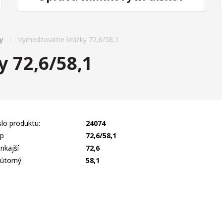
y
Vymedzovacie krúžky 72,6/58,1
 72,6/58,1
slo produktu:
24074
p
72,6/58,1
nkajší
72,6
útorný
58,1