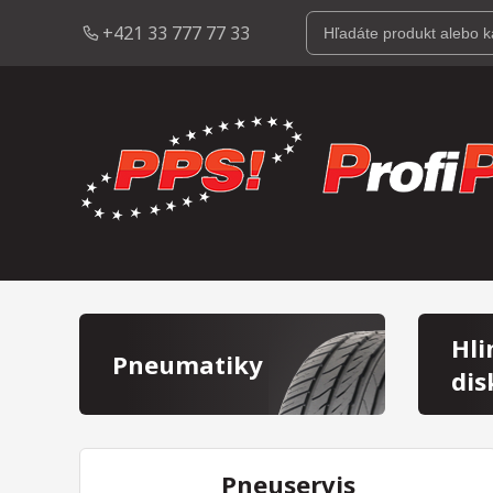
+421 33 777 77 33
Hli
Pneumatiky
dis
Pneuservis