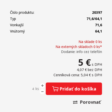
Číslo produktu:
20397
Typ
71,6/64,1
Vonkajší
71,6
Vnútorný
64,1
Na sklade 0 ks
Na externých skladoch 0 ks*
Dodanie: info cez telefón
5
€
s DPH
4,07 €
bez DPH
Cenníková cena: 5,04 €
s DPH
Pridať do košíka
ks
Porovnať