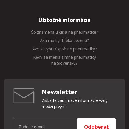
Užitočné informácie
Čo znamenajú čísla na pneumatike?
Aká má byť hĺbka dezénu?
Ako si vybrať správne pneumatiky?
Kedy sa menia zimné pneumatiky
na Slovensku?
Newsletter
Získajte zaujímavé informácie vždy
medzi prvými
Odoberať