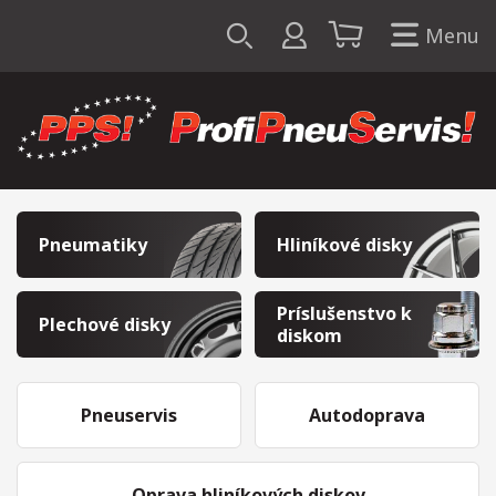
Menu
Pneumatiky
Hliníkové disky
Príslušenstvo k
Plechové disky
diskom
Pneuservis
Autodoprava
Oprava hliníkových diskov