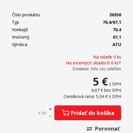
Číslo produktu:
20350
Typ
70,4/67,1
Vonkajší
70,4
Vnútorný
67,1
Výrobca
ATU
Na sklade 0 ks
Na externých skladoch 0 ks*
Dodanie: info cez telefón
5
€
s DPH
4,07 €
bez DPH
Cenníková cena: 5,04 €
s DPH
Pridať do košíka
ks
Porovnať