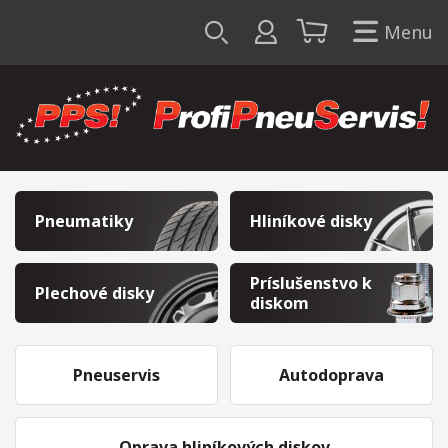
Menu
Pneumatiky
Hliníkové disky
Príslušenstvo k
Plechové disky
diskom
Pneuservis
Autodoprava
Oprava hliníkových diskov