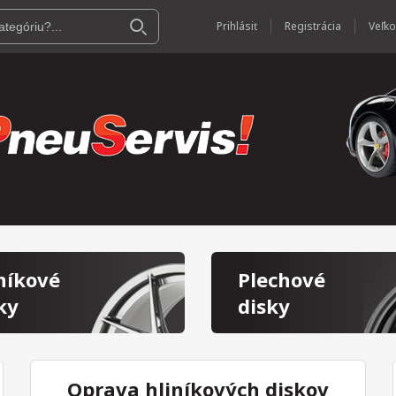
Prihlásiť
Registrácia
níkové
Plechové
ky
disky
Oprava hliníkových diskov