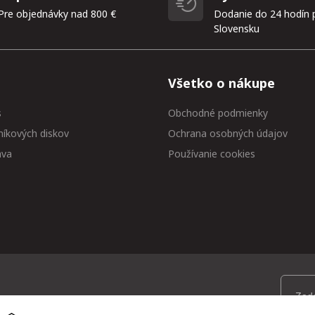
Pre objednávky nad 800 €
Dodanie do 24 hodín 
Slovensku
Všetko o nákupe
s
Obchodné podmienky
níkových diskov
Ochrana osobných údajov
ava
Používanie cookies
 medzi prvými