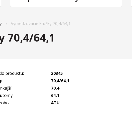
y
Vymedzovacie krúžky 70,4/64,1
 70,4/64,1
slo produktu:
20345
p
70,4/64,1
nkajší
70,4
útorný
64,1
robca
ATU