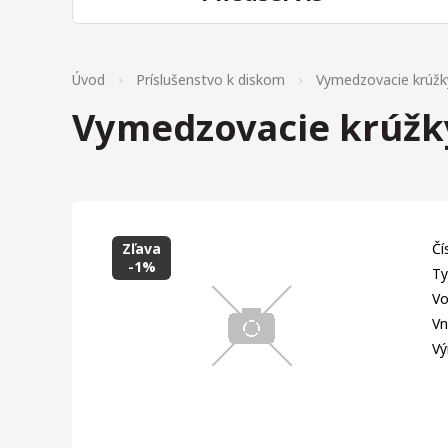
Úvod
Príslušenstvo k diskom
Vymedzovacie krúžk
Vymedzovacie krúžky
Zľava
Čí
-1%
Ty
Vo
Vn
Vý