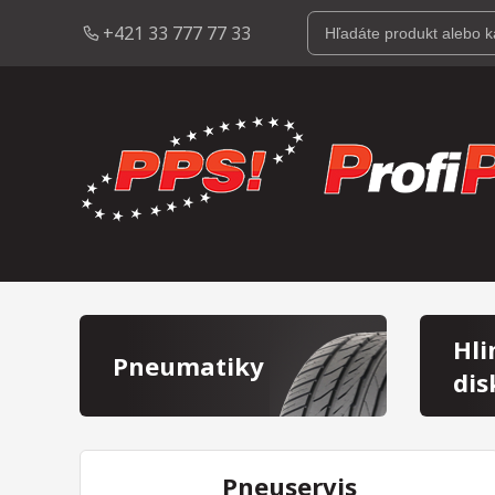
+421 33 777 77 33
Hli
Pneumatiky
dis
Pneuservis