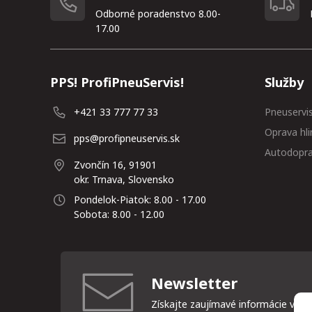
Odborné poradenstvo 8.00-
17.00
PPS! ProfiPneuServis!
Služby
+421 33 777 77 33
Pneuservi
Oprava hli
pps@profipneuservis.sk
Autodopr
Zvončín 16, 91901
okr. Trnava, Slovensko
Pondelok-Piatok: 8.00 - 17.00
Sobota: 8.00 - 12.00
Newsletter
Získajte zaujímavé informácie vždy