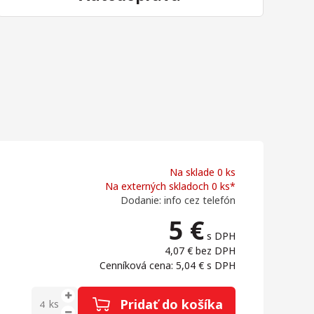
Na sklade 0 ks
Na externých skladoch 0 ks*
Dodanie: info cez telefón
5
€
s DPH
4,07 €
bez DPH
Cenníková cena: 5,04 €
s DPH
Pridať do košíka
ks