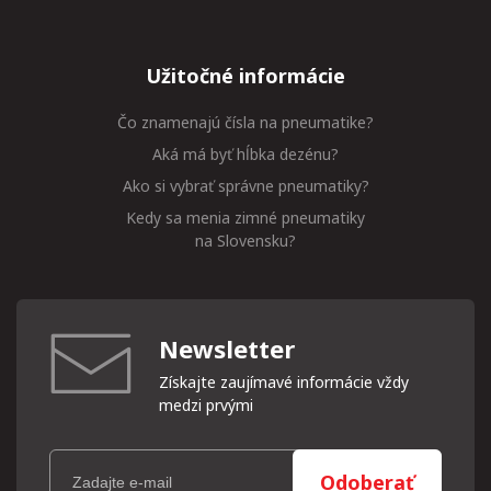
Užitočné informácie
Čo znamenajú čísla na pneumatike?
Aká má byť hĺbka dezénu?
Ako si vybrať správne pneumatiky?
Kedy sa menia zimné pneumatiky
na Slovensku?
Newsletter
Získajte zaujímavé informácie vždy
medzi prvými
Odoberať