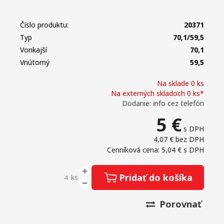
Číslo produktu:
20371
Typ
70,1/59,5
Vonkajší
70,1
Vnútorný
59,5
Na sklade 0 ks
Na externých skladoch 0 ks*
Dodanie: info cez telefón
5
€
s DPH
4,07 €
bez DPH
Cenníková cena: 5,04 €
s DPH
Pridať do košíka
ks
Porovnať