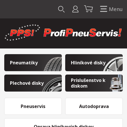
Menu
Pneumatiky
Hliníkové disky
Príslušenstvo k
Plechové disky
diskom
Pneuservis
Autodoprava
Oprava hliníkových diskov