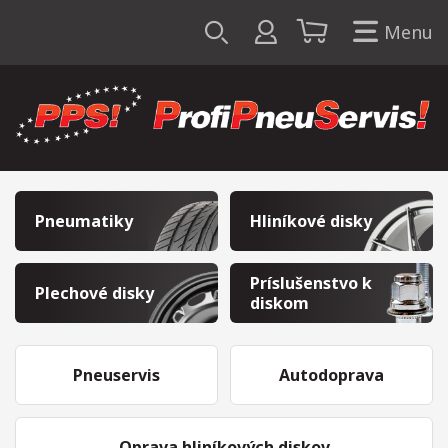
Menu
Pneumatiky
Hliníkové disky
Príslušenstvo k
Plechové disky
diskom
Pneuservis
Autodoprava
Oprava hliníkových diskov