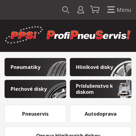
Menu
Pneumatiky
Hliníkové disky
Príslušenstvo k
Plechové disky
diskom
Pneuservis
Autodoprava
Oprava hliníkových diskov