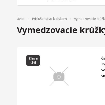
Úvod
Príslušenstvo k diskom
Vymedzovacie krúžk
Vymedzovacie krúžky
Zľava
Čí
-3%
Ty
Vo
Vn