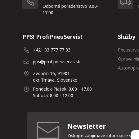
Odborné poradenstvo 8.00-
17.00
PPS! ProfiPneuServis!
Služby
+421 33 777 77 33
Pneuservi
Oprava hli
pps@profipneuservis.sk
Autodopr
Zvončín 16, 91901
okr. Trnava, Slovensko
Pondelok-Piatok: 8.00 - 17.00
Sobota: 8.00 - 12.00
Newsletter
Získajte zaujímavé informácie vždy