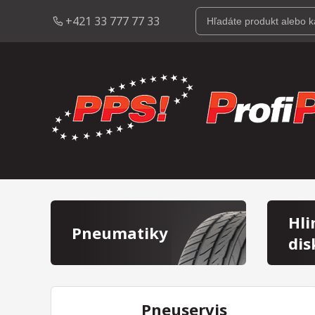
+421 33 777 77 33
Hli
Pneumatiky
dis
Pneuservis