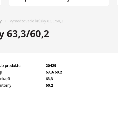
y
Vymedzovacie krúžky 63,3/60,2
 63,3/60,2
slo produktu:
20429
p
63,3/60,2
nkajší
63,3
útorný
60,2