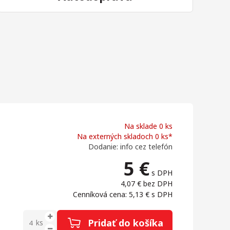
Na sklade 0 ks
Na externých skladoch 0 ks*
Dodanie: info cez telefón
5
€
s DPH
4,07 €
bez DPH
Cenníková cena: 5,13 €
s DPH
Pridať do košíka
ks