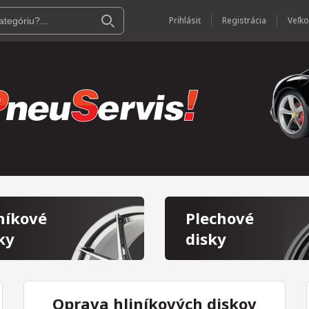
Prihlásiť
Registrácia
níkové
Plechové
ky
disky
Oprava hliníkových diskov