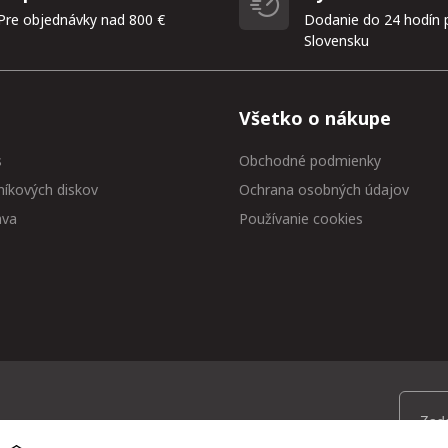
Pre objednávky nad 800 €
Dodanie do 24 hodín 
Slovensku
Všetko o nákupe
s
Obchodné podmienky
níkových diskov
Ochrana osobných údajov
ava
Používanie cookies
 medzi prvými