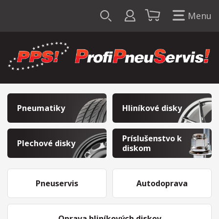
Menu
Pneumatiky
Hliníkové disky
Príslušenstvo k
Plechové disky
diskom
Pneuservis
Autodoprava
Oprava hliníkových diskov