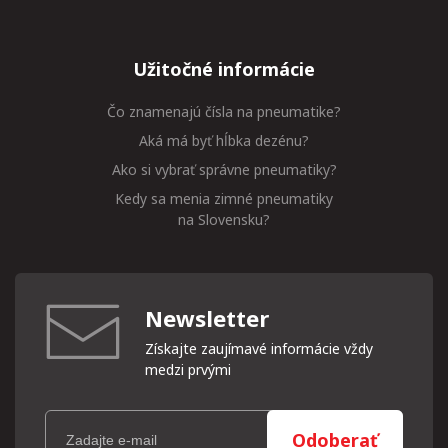
Užitočné informácie
Čo znamenajú čísla na pneumatike?
Aká má byť hĺbka dezénu?
Ako si vybrať správne pneumatiky?
Kedy sa menia zimné pneumatiky
na Slovensku?
Newsletter
Získajte zaujímavé informácie vždy
medzi prvými
Odoberať