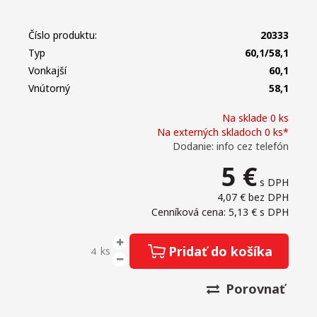
Číslo produktu:
20333
Typ
60,1/58,1
Vonkajší
60,1
Vnútorný
58,1
Na sklade 0 ks
Na externých skladoch 0 ks*
Dodanie: info cez telefón
5
€
s DPH
4,07 €
bez DPH
Cenníková cena: 5,13 €
s DPH
Pridať do košíka
ks
Porovnať