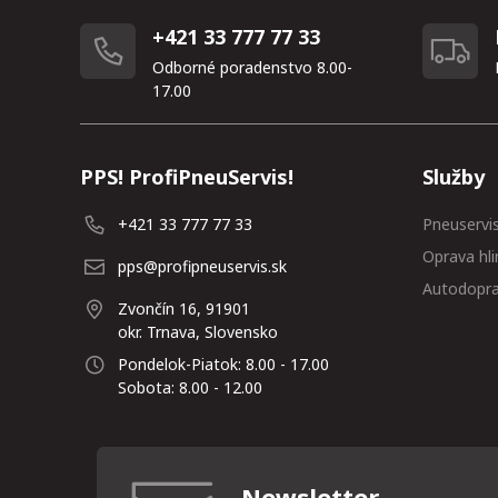
+421 33 777 77 33
Odborné poradenstvo 8.00-
17.00
PPS! ProfiPneuServis!
Služby
+421 33 777 77 33
Pneuservi
Oprava hli
pps@profipneuservis.sk
Autodopr
Zvončín 16, 91901
okr. Trnava, Slovensko
Pondelok-Piatok: 8.00 - 17.00
Sobota: 8.00 - 12.00
Newsletter