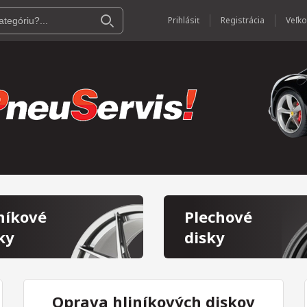
Prihlásiť
Registrácia
níkové
Plechové
ky
disky
Oprava hliníkových diskov