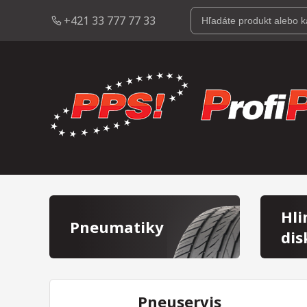
+421 33 777 77 33
Hli
Pneumatiky
dis
Pneuservis