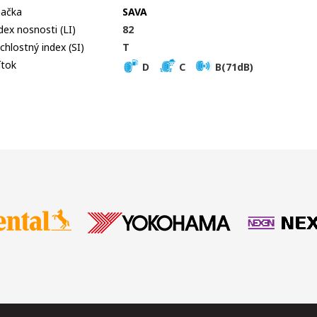
ačka
SAVA
dex nosnosti (LI)
82
chlostný index (SI)
T
ítok
D
C
B(71dB)