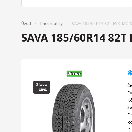
Úvod
Pneumatiky
SAVA 185/60R14 82T ESKIMO S
SAVA 185/60R14 82T 
Zľava
Čí
-40%
EA
Kó
Se
Dr
R
D