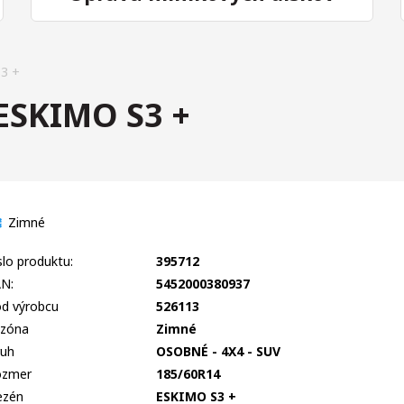
3 +
ESKIMO S3 +
Zimné
slo produktu:
395712
N:
5452000380937
d výrobcu
526113
zóna
Zimné
uh
OSOBNÉ - 4X4 - SUV
ozmer
185/60R14
ezén
ESKIMO S3 +