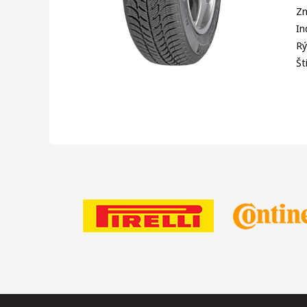
Zn
In
Rý
Št