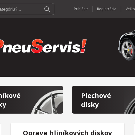
Prihlásiť
Registrácia
níkové
Plechové
ky
disky
Oprava hliníkových diskov