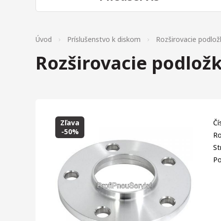
Úvod
Príslušenstvo k diskom
Rozširovacie podlož
Rozširovacie podlož
Zľava
Čí
-50%
Ro
St
Po