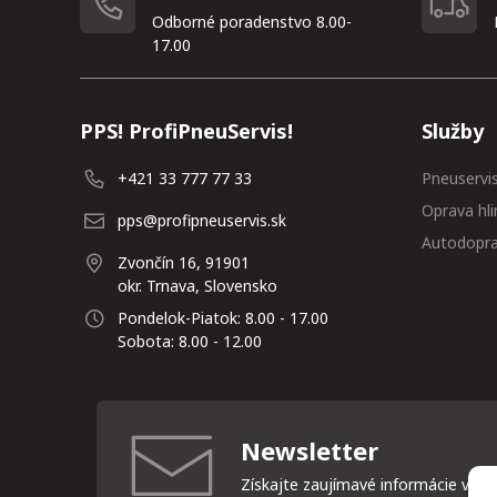
Odborné poradenstvo 8.00-
17.00
PPS! ProfiPneuServis!
Služby
+421 33 777 77 33
Pneuservi
Oprava hli
pps@profipneuservis.sk
Autodopr
Zvončín 16, 91901
okr. Trnava, Slovensko
Pondelok-Piatok: 8.00 - 17.00
Sobota: 8.00 - 12.00
Newsletter
Získajte zaujímavé informácie vždy