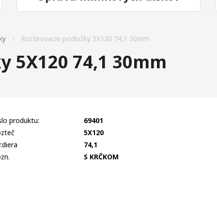
ky
Rozširovacie podložky 5X120 74,1 30mm
ky 5X120 74,1 30mm
slo produktu:
69401
zteč
5X120
r.diera
74,1
zn.
S KRČKOM