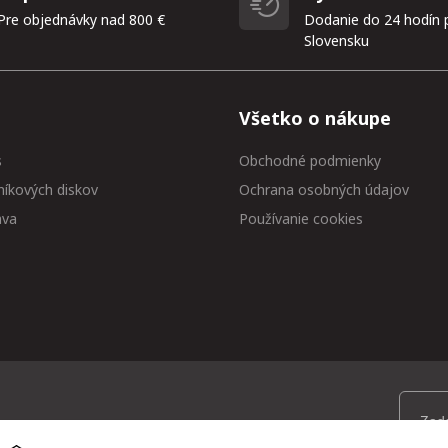
Pre objednávky nad 800 €
Dodanie do 24 hodín 
Slovensku
Všetko o nákupe
s
Obchodné podmienky
níkových diskov
Ochrana osobných údajov
ava
Používanie cookies
 medzi prvými