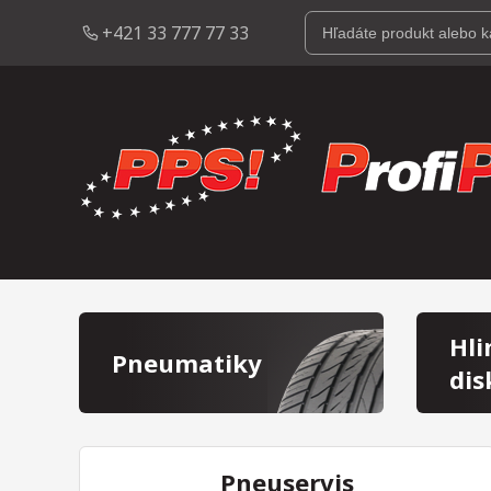
+421 33 777 77 33
Hli
Pneumatiky
dis
Pneuservis