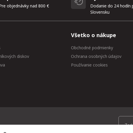
Pre objednávky nad 800 €
Dodanie do 24 hodín 
Slovensku
Všetko o nákupe
s
Obchodné podmienky
níkových diskov
Ochrana osobných údajov
ava
Používanie cookies
 medzi prvými