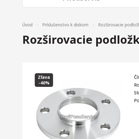
Úvod
Príslušenstvo k diskom
Rozširovacie podlož
Rozširovacie podlož
Zľava
Čí
-40%
Ro
St
Po