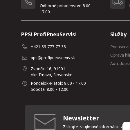
Odborné poradenstvo 8.00-
17.00
PPS! ProfiPneuServis!
Služby
+421 33 777 77 33
Pneuservi
Oprava hli
pps@profipneuservis.sk
Autodopr
Zvončín 16, 91901
okr. Trnava, Slovensko
Pondelok-Piatok: 8.00 - 17.00
Sobota: 8.00 - 12.00
Newsletter
Získajte zaujímavé informácie vždy