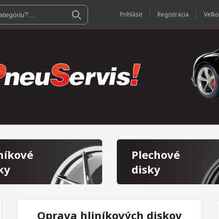
Prihlásiť
Registrácia
níkové
Plechové
ky
disky
Oprava hliníkových diskov