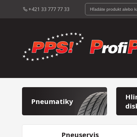
+421 33 777 77 33
Hli
Pneumatiky
dis
Pneuservis