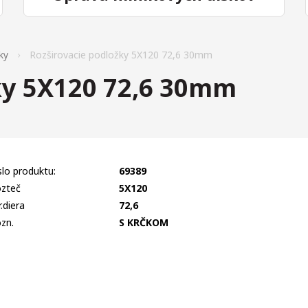
ky
Rozširovacie podložky 5X120 72,6 30mm
ky 5X120 72,6 30mm
slo produktu:
69389
zteč
5X120
r.diera
72,6
zn.
S KRČKOM