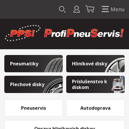
Menu
Pneumatiky
Hliníkové disky
Príslušenstvo k
Plechové disky
diskom
Pneuservis
Autodoprava
Oprava hliníkových diskov