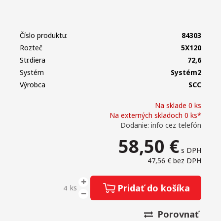
Číslo produktu:
84303
Rozteč
5X120
Str.diera
72,6
Systém
Systém2
Výrobca
SCC
Na sklade 0 ks
Na externých skladoch 0 ks*
Dodanie: info cez telefón
58,50
€
s DPH
47,56 €
bez DPH
Pridať do košíka
ks
Porovnať