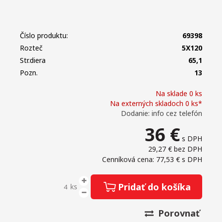
Číslo produktu:
69398
Rozteč
5X120
Str.diera
65,1
Pozn.
13
Na sklade 0 ks
Na externých skladoch 0 ks*
Dodanie: info cez telefón
36
€
s DPH
29,27 €
bez DPH
Cenníková cena: 77,53 €
s DPH
Pridať do košíka
ks
Porovnať