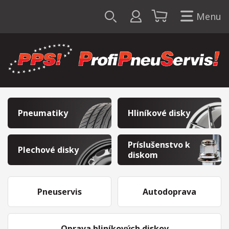
Menu
Pneumatiky
Hliníkové disky
Príslušenstvo k
Plechové disky
diskom
Pneuservis
Autodoprava
Oprava hliníkových diskov