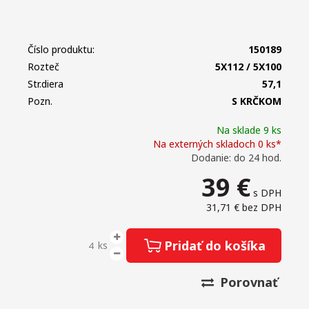
Číslo produktu:
150189
Rozteč
5X112 / 5X100
Str.diera
57,1
Pozn.
S KRČKOM
Na sklade 9 ks
Na externých skladoch 0 ks*
Dodanie: do 24 hod.
39
€
s DPH
31,71 €
bez DPH
Pridať do košíka
ks
Porovnať