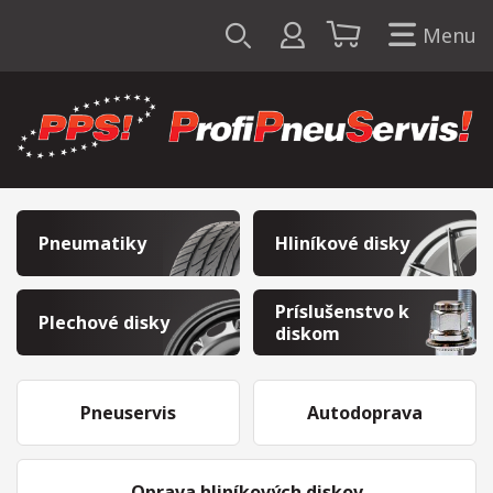
Menu
Pneumatiky
Hliníkové disky
Príslušenstvo k
Plechové disky
diskom
Pneuservis
Autodoprava
Oprava hliníkových diskov