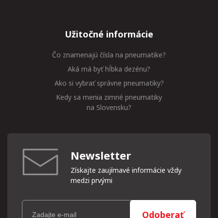
Užitočné informácie
Čo znamenajú čísla na pneumatike?
Aká má byť hĺbka dezénu?
Ako si vybrať správne pneumatiky?
Kedy sa menia zimné pneumatiky
na Slovensku?
Newsletter
Získajte zaujímavé informácie vždy
medzi prvými
Odoberať