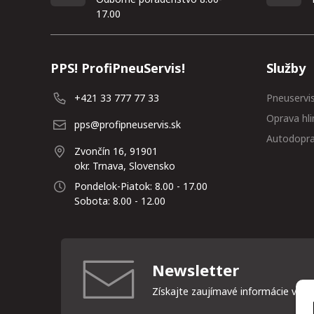
17.00
PPS! ProfiPneuServis!
Služby
+421 33 777 77 33
Pneuservi
Oprava hli
pps@profipneuservis.sk
Autodopr
Zvončín 16, 91901
okr. Trnava, Slovensko
Pondelok-Piatok: 8.00 - 17.00
Sobota: 8.00 - 12.00
Newsletter
Získajte zaujímavé informácie vždy