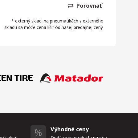
Porovnať
* externý sklad: na pneumatikách z externého
skladu sa môže cena líšiť od našej predajnej ceny.
Výhodné ceny
po celom
Dodávame produkty priamo