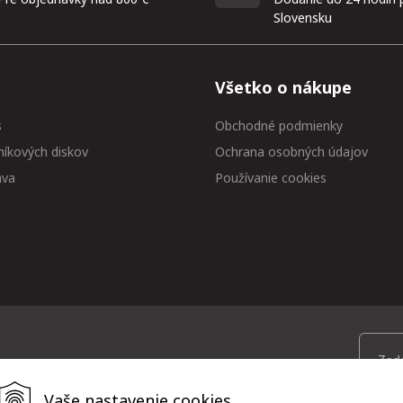
Slovensku
Všetko o nákupe
s
Obchodné podmienky
níkových diskov
Ochrana osobných údajov
ava
Používanie cookies
 medzi prvými
Vaše nastavenie cookies