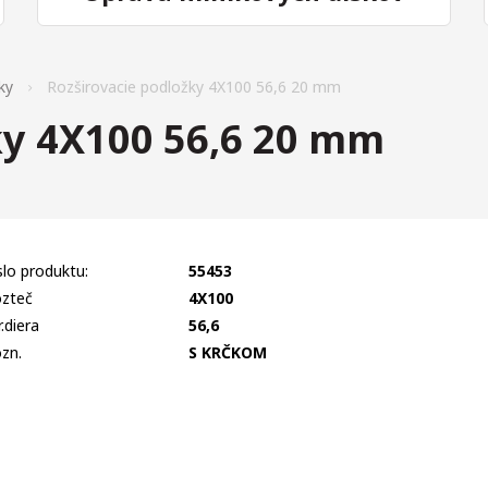
ky
Rozširovacie podložky 4X100 56,6 20 mm
ky 4X100 56,6 20 mm
slo produktu:
55453
zteč
4X100
r.diera
56,6
zn.
S KRČKOM