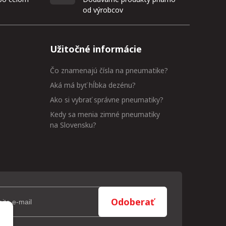
od výrobcov
Užitočné informácie
Čo znamenajú čísla na pneumatike?
Aká má byť hĺbka dezénu?
Ako si vybrať správne pneumatiky?
Kedy sa menia zimné pneumatiky
na Slovensku?
Odoberať