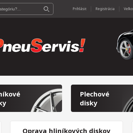
Prihlásiť
Registrácia
níkové
Plechové
ky
disky
Oprava hliníkových diskov