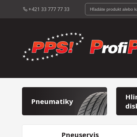
+421 33 777 77 33
Hli
Pneumatiky
dis
Pneuservis