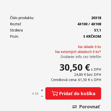
Číslo produktu:
20318
Rozteč
4X100 / 4X108
Str.diera
57,1
Pozn.
S KRČKOM
Na sklade 0 ks
Na externých skladoch 0 ks*
Dodanie: info cez telefón
30,50
€
s DPH
24,80 €
bez DPH
Cenníková cena: 61,50 €
s DPH
Pridať do košíka
ks
Porovnať