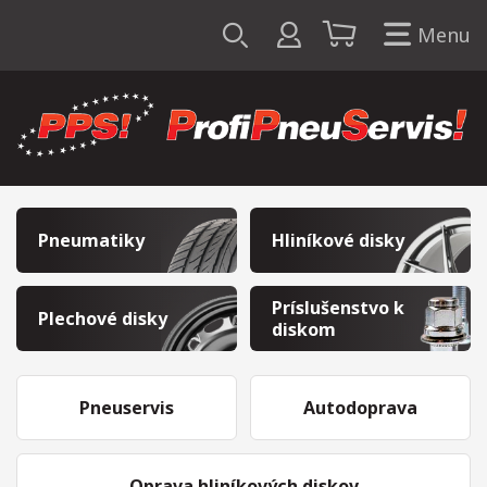
Menu
Pneumatiky
Hliníkové disky
Príslušenstvo k
Plechové disky
diskom
Pneuservis
Autodoprava
Oprava hliníkových diskov