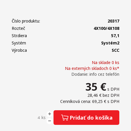
Číslo produktu:
20317
Rozteč
4X100/4X108
Str.diera
57,1
Systém
Systém2
Výrobca
SCC
Na sklade 0 ks
Na externých skladoch 0 ks*
Dodanie: info cez telefón
35
€
s DPH
28,46 €
bez DPH
Cenníková cena: 69,25 €
s DPH
Pridať do košíka
ks