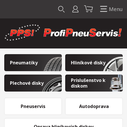
Menu
Pneumatiky
Hliníkové disky
Príslušenstvo k
Plechové disky
diskom
Pneuservis
Autodoprava
Oprava hliníkových diskov