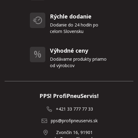
Rýchle dodanie
Dodanie do 24 hodín po
celom Slovensku
Výhodné ceny
Dodávame produkty priamo
od výrobcov
PPS! ProfiPneuServis!
+421 33 777 77 33
pps@profipneuservis.sk
Zvončín 16, 91901