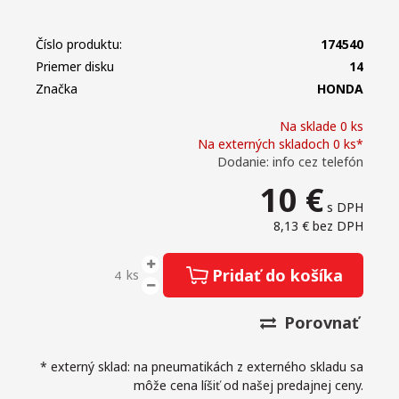
Číslo produktu:
174540
Priemer disku
14
Značka
HONDA
Na sklade 0 ks
Na externých skladoch 0 ks*
Dodanie: info cez telefón
10
€
s DPH
8,13 €
bez DPH
Pridať do košíka
ks
Porovnať
* externý sklad: na pneumatikách z externého skladu sa
môže cena líšiť od našej predajnej ceny.