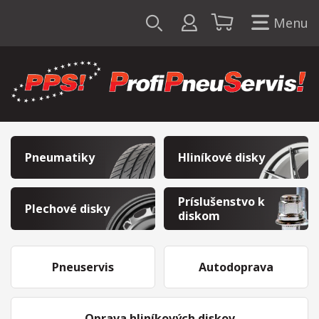
Menu
Pneumatiky
Hliníkové disky
Príslušenstvo k
Plechové disky
diskom
Pneuservis
Autodoprava
Oprava hliníkových diskov