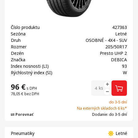
Číslo produktu
427363
Sezóna
Letné
Druh
OSOBNÉ - 4X4 - SUV
Rozmer
205/50R17
Dezén
Presto UHP 2
Značka
DEBICA
Index nosnosti (LI)
93
Rýchlostný index (SI)
W
96
€
ks
s DPH
78,05 €
bez DPH
do 3-5 dní
Na externých skladoch 6 ks*
Porovnať
Dodanie: do 3-5 dní
Pneumatiky
Letné