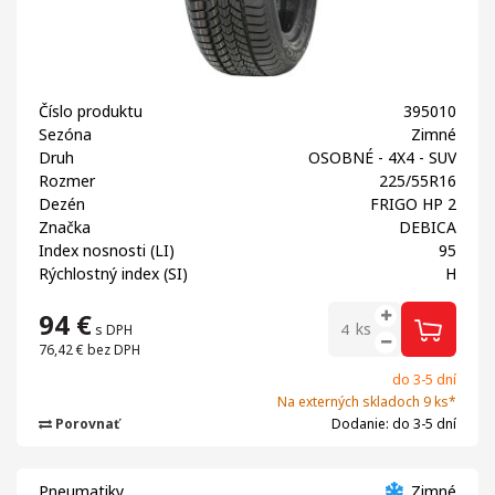
Číslo produktu
395010
Sezóna
Zimné
Druh
OSOBNÉ - 4X4 - SUV
Rozmer
225/55R16
Dezén
FRIGO HP 2
Značka
DEBICA
Index nosnosti (LI)
95
Rýchlostný index (SI)
H
94
€
ks
s DPH
76,42 €
bez DPH
do 3-5 dní
Na externých skladoch 9 ks*
Porovnať
Dodanie: do 3-5 dní
Pneumatiky
Zimné