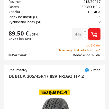
Rozmer
215/50R17
Dezén
FRIGO HP 2
Značka
DEBICA
Index nosnosti (LI)
95
Rýchlostný index (SI)
V
89,50
€
ks
s DPH
72,76 €
bez DPH
do 3-5 dní
Na externých skladoch 20+ ks*
Porovnať
Dodanie: do 3-5 dní
Pneumatiky
Zimné
DEBICA 205/45R17 88V FRIGO HP 2