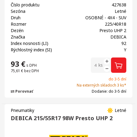
Číslo produktu
427638
Sezóna
Letné
Druh
OSOBNÉ - 4X4 - SUV
Rozmer
225/40R18
Dezén
Presto UHP 2
Značka
DEBICA
Index nosnosti (LI)
92
Rýchlostný index (SI)
Y
93
€
ks
s DPH
75,61 €
bez DPH
do 3-5 dní
Na externých skladoch 3 ks*
Porovnať
Dodanie: do 3-5 dní
Pneumatiky
Letné
DEBICA 215/55R17 98W Presto UHP 2