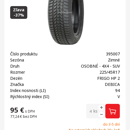
Zľava
-37%
Číslo produktu
395007
Sezóna
Zimné
Druh
OSOBNÉ - 4X4 - SUV
Rozmer
225/45R17
Dezén
FRIGO HP 2
Značka
DEBICA
Index nosnosti (LI)
94
Rýchlostný index (SI)
V
95
€
ks
s DPH
77,24 €
bez DPH
do 3-5 dní