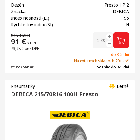
Dezén
Presto HP 2
Značka
DEBICA
Index nosnosti (LI)
96
Rýchlostný index (SI)
H
94 €
s DPH
91
€
ks
s DPH
73,98 €
bez DPH
do 3-5 dní
Na externých skladoch 20+ ks*
Porovnať
Dodanie: do 3-5 dní
Pneumatiky
Letné
DEBICA 215/70R16 100H Presto