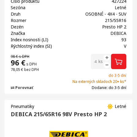
Číslo produktu
427224
Sezóna
Letné
Druh
OSOBNÉ - 4X4 - SUV
Rozmer
215/55R16
Dezén
Presto HP 2
Značka
DEBICA
Index nosnosti (LI)
93
Rýchlostný index (SI)
V
98 €
s DPH
96
€
ks
s DPH
78,05 €
bez DPH
do 3-5 dní
Na externých skladoch 20+ ks*
Porovnať
Dodanie: do 3-5 dní
Pneumatiky
Letné
DEBICA 215/65R16 98V Presto HP 2