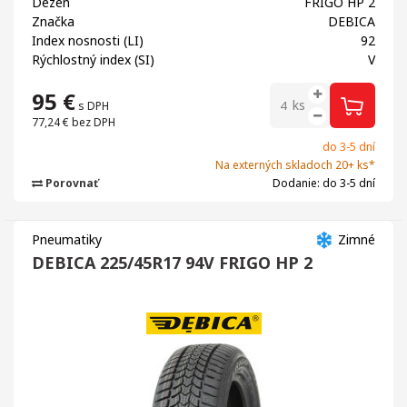
Dezén
FRIGO HP 2
Značka
DEBICA
Index nosnosti (LI)
92
Rýchlostný index (SI)
V
95
€
ks
s DPH
77,24 €
bez DPH
do 3-5 dní
Na externých skladoch 20+ ks*
Porovnať
Dodanie: do 3-5 dní
Pneumatiky
Zimné
DEBICA 225/45R17 94V FRIGO HP 2