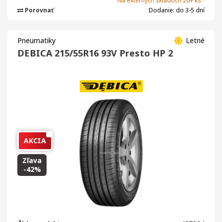
Na externých skladoch 20+ ks*
Porovnať
Dodanie: do 3-5 dní
Pneumatiky
Letné
DEBICA 215/55R16 93V Presto HP 2
AKCIA
Zľava
-42%