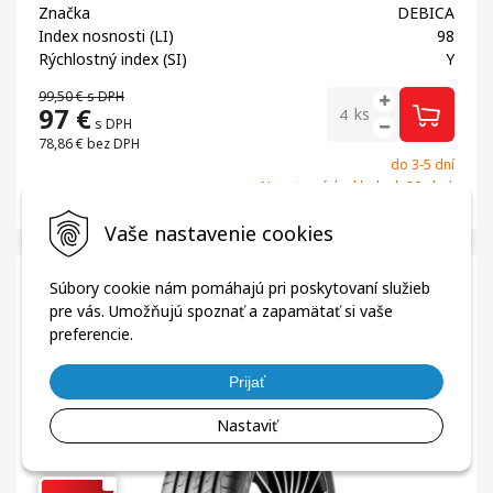
Značka
DEBICA
Index nosnosti (LI)
98
Rýchlostný index (SI)
Y
99,50 €
s DPH
97
€
ks
s DPH
78,86 €
bez DPH
do 3-5 dní
Na externých skladoch 20+ ks*
Porovnať
Dodanie: do 3-5 dní
Vaše nastavenie cookies
Pneumatiky
Letné
Súbory cookie nám pomáhajú pri poskytovaní služieb
DEBICA 225/55R17 101Y Presto UHP 2
pre vás. Umožňujú spoznať a zapamätať si vaše
preferencie.
Prijať
Nastaviť