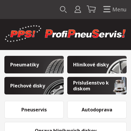
Menu
Pneumatiky
Hliníkové disky
Príslušenstvo k
Plechové disky
diskom
Pneuservis
Autodoprava
Oprava hliníkových diskov