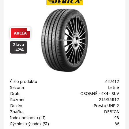
AKCIA
Zľava
-42%
Číslo produktu
427412
Sezóna
Letné
Druh
OSOBNÉ - 4X4 - SUV
Rozmer
215/55R17
Dezén
Presto UHP 2
Značka
DEBICA
Index nosnosti (LI)
98
Rýchlostný index (SI)
W