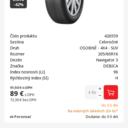
-42%
Číslo produktu
426559
Sezóna
Celoročné
Druh
OSOBNÉ - 4X4 - SUV
Rozmer
205/60R16
Dezén
Navigator 3
Značka
DEBICA
Index nosnosti (LI)
96
Rýchlostný index (SI)
H
91,50 €
s DPH
89
€
ks
s DPH
72,36 €
bez DPH
do 3-5 dní
Na externých skladoch 20+ ks*
Porovnať
Dodanie: do 3-5 dní