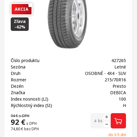
AKCIA
Zľava
-42%
Číslo produktu
427265
Sezóna
Letné
Druh
OSOBNÉ - 4X4 - SUV
Rozmer
215/70R16
Dezén
Presto
Značka
DEBICA
Index nosnosti (LI)
100
Rýchlostný index (SI)
H
94 €
s DPH
92
€
ks
s DPH
74,80 €
bez DPH
do 3-5 dní