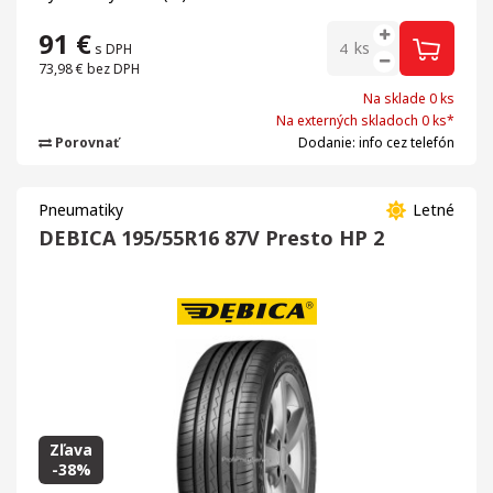
91
€
ks
s DPH
73,98 €
bez DPH
Na sklade 0 ks
Na externých skladoch 0 ks*
Porovnať
Dodanie: info cez telefón
Pneumatiky
Letné
DEBICA 195/55R16 87V Presto HP 2
Zľava
-38%