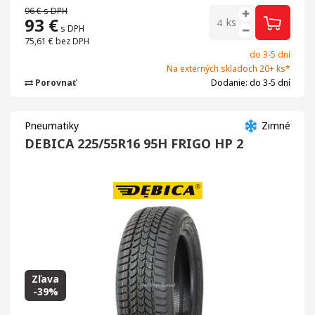
96 €
s DPH
93
€
ks
s DPH
75,61 €
bez DPH
do 3-5 dní
Na externých skladoch 20+ ks*
Porovnať
Dodanie: do 3-5 dní
Pneumatiky
Zimné
DEBICA 225/55R16 95H FRIGO HP 2
Zľava
-39%