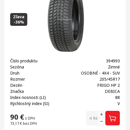
Zľava
-36%
Číslo produktu
394993
Sezóna
Zimné
Druh
OSOBNÉ - 4X4 - SUV
Rozmer
205/45R17
Dezén
FRIGO HP 2
Značka
DEBICA
Index nosnosti (LI)
88
Rýchlostný index (SI)
V
90
€
ks
s DPH
73,17 €
bez DPH