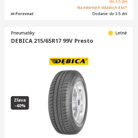
do 3-5 dní
Na externých skladoch 4 ks*
Porovnať
Dodanie: do 3-5 dní
Pneumatiky
Letné
DEBICA 215/65R17 99V Presto
Zľava
-40%