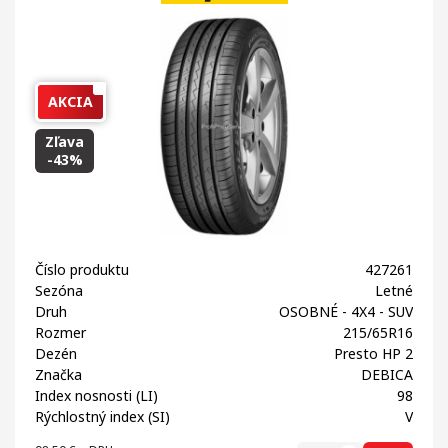
AKCIA
Zľava
-43%
Číslo produktu
427261
Sezóna
Letné
Druh
OSOBNÉ - 4X4 - SUV
Rozmer
215/65R16
Dezén
Presto HP 2
Značka
DEBICA
Index nosnosti (LI)
98
Rýchlostný index (SI)
V