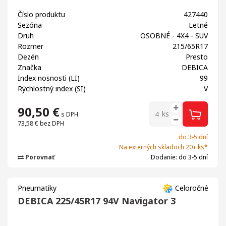
Číslo produktu
427440
Sezóna
Letné
Druh
OSOBNÉ - 4X4 - SUV
Rozmer
215/65R17
Dezén
Presto
Značka
DEBICA
Index nosnosti (LI)
99
Rýchlostný index (SI)
V
90,50
€
ks
s DPH
73,58 €
bez DPH
do 3-5 dní
Na externých skladoch 20+ ks*
Porovnať
Dodanie: do 3-5 dní
Pneumatiky
Celoročné
DEBICA 225/45R17 94V Navigator 3