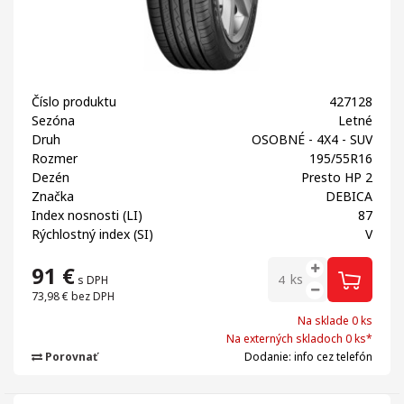
Číslo produktu
427128
Sezóna
Letné
Druh
OSOBNÉ - 4X4 - SUV
Rozmer
195/55R16
Dezén
Presto HP 2
Značka
DEBICA
Index nosnosti (LI)
87
Rýchlostný index (SI)
V
91
€
ks
s DPH
73,98 €
bez DPH
Na sklade 0 ks
Na externých skladoch 0 ks*
Porovnať
Dodanie: info cez telefón