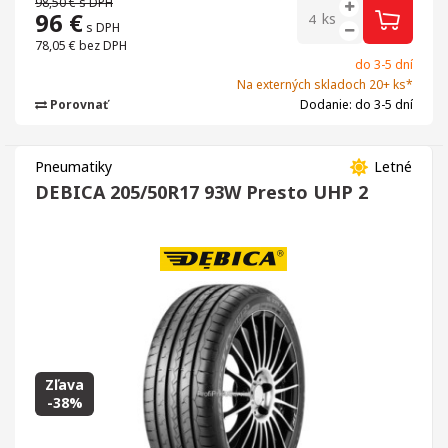
98,50 €
s DPH
96
€
ks
s DPH
78,05 €
bez DPH
do 3-5 dní
Na externých skladoch 20+ ks*
Porovnať
Dodanie: do 3-5 dní
Pneumatiky
Letné
DEBICA 205/50R17 93W Presto UHP 2
Zľava
-38%