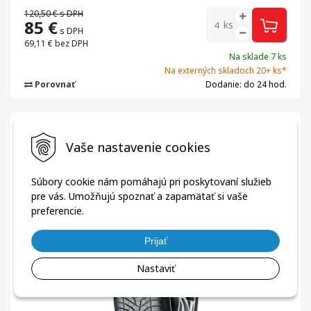
120,50 €
s DPH
85
€
ks
s DPH
69,11 €
bez DPH
Na sklade 7 ks
Na externých skladoch 20+ ks*
Porovnať
Dodanie: do 24 hod.
Pneumatiky
Zimné
YOKOHAMA 195/80R15 96T BluEarth
Vaše nastavenie cookies
Winter V905
Súbory cookie nám pomáhajú pri poskytovaní služieb
pre vás. Umožňujú spoznať a zapamätať si vaše
preferencie.
Prijať
Nastaviť
Zľava
-55%