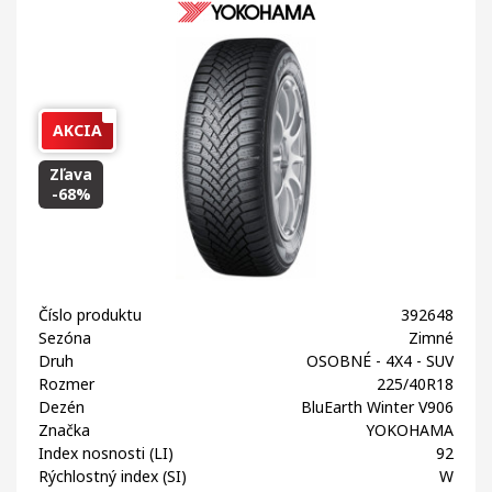
AKCIA
Zľava
-68%
Číslo produktu
392648
Sezóna
Zimné
Druh
OSOBNÉ - 4X4 - SUV
Rozmer
225/40R18
Dezén
BluEarth Winter V906
Značka
YOKOHAMA
Index nosnosti (LI)
92
Rýchlostný index (SI)
W