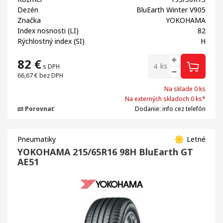
Dezén
BluEarth Winter V905
Značka
YOKOHAMA
Index nosnosti (LI)
82
Rýchlostný index (SI)
H
82
€
ks
s DPH
66,67 €
bez DPH
Na sklade 0 ks
Na externých skladoch 0 ks*
Porovnať
Dodanie: info cez telefón
Pneumatiky
Letné
YOKOHAMA 215/65R16 98H BluEarth GT
AE51