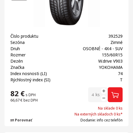
Číslo produktu
392529
Sezóna
Zimné
Druh
OSOBNÉ - 4X4 - SUV
Rozmer
155/60R15
Dezén
W.drive V903
Značka
YOKOHAMA
Index nosnosti (LI)
74
Rýchlostný index (SI)
T
82
€
ks
s DPH
66,67 €
bez DPH
Na sklade 0 ks
Na externých skladoch 0 ks*
Porovnať
Dodanie: info cez telefón