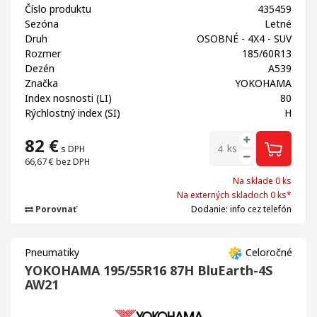
Číslo produktu
435459
Sezóna
Letné
Druh
OSOBNÉ - 4X4 - SUV
Rozmer
185/60R13
Dezén
A539
Značka
YOKOHAMA
Index nosnosti (LI)
80
Rýchlostný index (SI)
H
82
€
ks
s DPH
66,67 €
bez DPH
Na sklade 0 ks
Na externých skladoch 0 ks*
Porovnať
Dodanie: info cez telefón
Pneumatiky
Celoročné
YOKOHAMA 195/55R16 87H BluEarth-4S
AW21