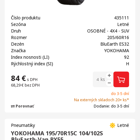
Číslo produktu
435111
Sezóna
Letné
Druh
OSOBNÉ - 4X4 - SUV
Rozmer
205/60R16
Dezén
BluEarth ES32
Značka
YOKOHAMA
Index nosnosti (LI)
92
Rýchlostný index (SI)
H
84
€
ks
s DPH
68,29 €
bez DPH
do 3-5 dní
Na externých skladoch 20+ ks*
Porovnať
Dodanie: do 3-5 dní
Pneumatiky
Letné
YOKOHAMA 195/70R15C 104/102S
BluEarth-Van RY55