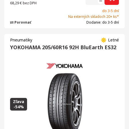
68,29 €
bez DPH
do 3-5 dní
Na externých skladoch 20+ ks*
Porovnať
Dodanie: do 3-5 dní
Pneumatiky
Letné
YOKOHAMA 205/60R16 92H BluEarth ES32
Zľava
-54%