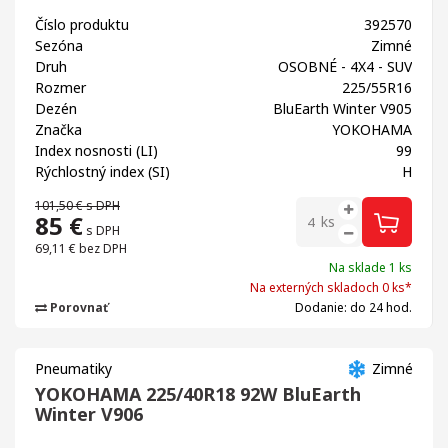
Číslo produktu
392570
Sezóna
Zimné
Druh
OSOBNÉ - 4X4 - SUV
Rozmer
225/55R16
Dezén
BluEarth Winter V905
Značka
YOKOHAMA
Index nosnosti (LI)
99
Rýchlostný index (SI)
H
101,50 €
s DPH
85
€
ks
s DPH
69,11 €
bez DPH
Na sklade 1 ks
Na externých skladoch 0 ks*
Porovnať
Dodanie: do 24 hod.
Pneumatiky
Zimné
YOKOHAMA 225/40R18 92W BluEarth
Winter V906