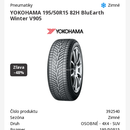
Pneumatiky
Zimné
YOKOHAMA 195/50R15 82H BluEarth
Winter V905
Zľava
-48%
Číslo produktu
392540
Sezóna
Zimné
Druh
OSOBNÉ - 4X4 - SUV
Rozmer
195/50R15