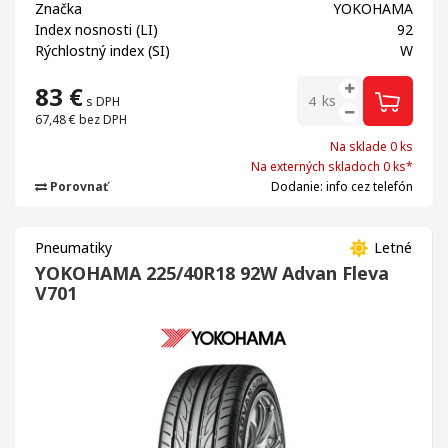
Značka
YOKOHAMA
Index nosnosti (LI)
92
Rýchlostný index (SI)
W
83
€
ks
s DPH
67,48 €
bez DPH
Na sklade 0 ks
Na externých skladoch 0 ks*
Porovnať
Dodanie: info cez telefón
Pneumatiky
Letné
YOKOHAMA 225/40R18 92W Advan Fleva
V701