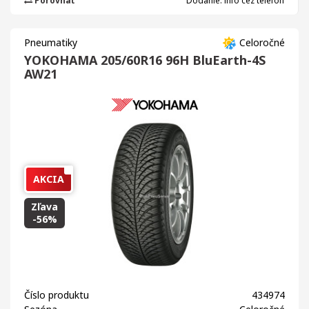
Porovnať
Dodanie: info cez telefón
Pneumatiky
Celoročné
YOKOHAMA 205/60R16 96H BluEarth-4S
AW21
AKCIA
Zľava
-56%
Číslo produktu
434974