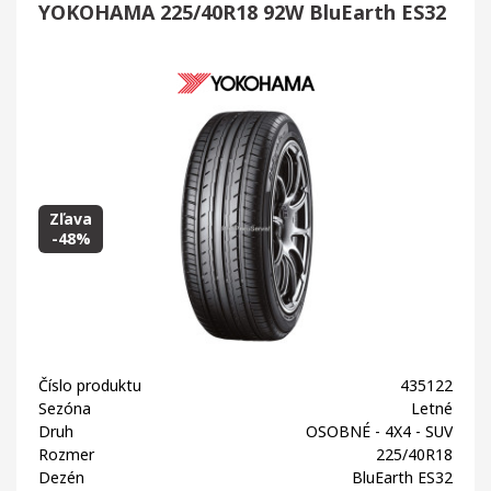
YOKOHAMA 225/40R18 92W BluEarth ES32
Zľava
-48%
Číslo produktu
435122
Sezóna
Letné
Druh
OSOBNÉ - 4X4 - SUV
Rozmer
225/40R18
Dezén
BluEarth ES32