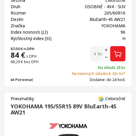
Sezóna
Celoročné
Druh
OSOBNÉ - 4X4 - SUV
Rozmer
205/60R16
Dezén
BluEarth-4S AW21
Značka
YOKOHAMA
Index nosnosti (LI)
96
Rýchlostný index (SI)
H
87,50 €
s DPH
84
€
ks
s DPH
68,29 €
bez DPH
Na sklade 28 ks
Na externých skladoch 20+ ks*
Porovnať
Dodanie: do 24 hod.
Pneumatiky
Celoročné
YOKOHAMA 195/55R15 89V BluEarth-4S
AW21