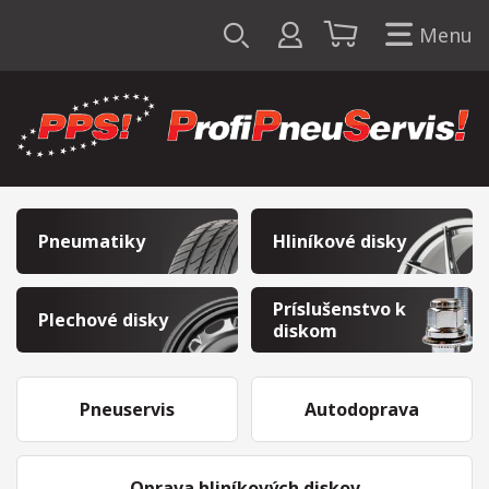
Menu
Pneumatiky
Hliníkové disky
Príslušenstvo k
Plechové disky
diskom
Pneuservis
Autodoprava
Oprava hliníkových diskov