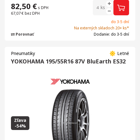
82,50
€
ks
s DPH
67,07 €
bez DPH
do 3-5 dní
Na externých skladoch 20+ ks*
Porovnať
Dodanie: do 3-5 dní
Pneumatiky
Letné
YOKOHAMA 195/55R16 87V BluEarth ES32
Zľava
-54%