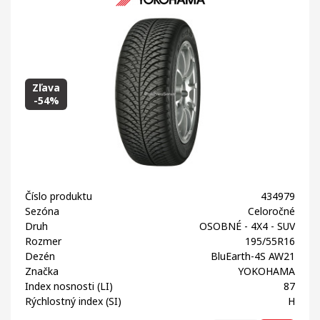
Zľava
-54%
Číslo produktu
434979
Sezóna
Celoročné
Druh
OSOBNÉ - 4X4 - SUV
Rozmer
195/55R16
Dezén
BluEarth-4S AW21
Značka
YOKOHAMA
Index nosnosti (LI)
87
Rýchlostný index (SI)
H