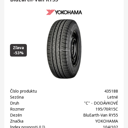
Zľava
-53%
Číslo produktu
435188
Sezóna
Letné
Druh
"C" - DODÁVKOVÉ
Rozmer
195/70R15C
Dezén
BluEarth-Van RY55
Značka
YOKOHAMA
Index nosnosti (LI)
104/102