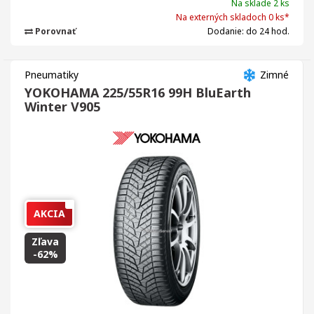
Na sklade 2 ks
Na externých skladoch 0 ks*
Porovnať
Dodanie: do 24 hod.
Pneumatiky
Zimné
YOKOHAMA 225/55R16 99H BluEarth
Winter V905
AKCIA
Zľava
-62%