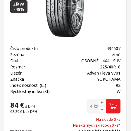
Zľava
-48%
Číslo produktu
434607
Sezóna
Letné
Druh
OSOBNÉ - 4X4 - SUV
Rozmer
225/40R18
Dezén
Advan Fleva V701
Značka
YOKOHAMA
Index nosnosti (LI)
92
Rýchlostný index (SI)
W
84
€
ks
s DPH
68,29 €
bez DPH
Na sklade 0 ks
Na externých skladoch 0 ks*