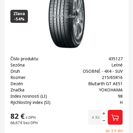
Zľava
-54%
Číslo produktu
435127
Sezóna
Letné
Druh
OSOBNÉ - 4X4 - SUV
Rozmer
215/65R16
Dezén
BluEarth GT AE51
Značka
YOKOHAMA
Index nosnosti (LI)
98
Rýchlostný index (SI)
H
82
€
ks
s DPH
66,67 €
bez DPH
do 3-5 dní