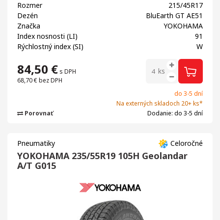
Rozmer
215/45R17
Dezén
BluEarth GT AE51
Značka
YOKOHAMA
Index nosnosti (LI)
91
Rýchlostný index (SI)
W
84,50
€
ks
s DPH
68,70 €
bez DPH
do 3-5 dní
Na externých skladoch 20+ ks*
Porovnať
Dodanie: do 3-5 dní
Pneumatiky
Celoročné
YOKOHAMA 235/55R19 105H Geolandar
A/T G015