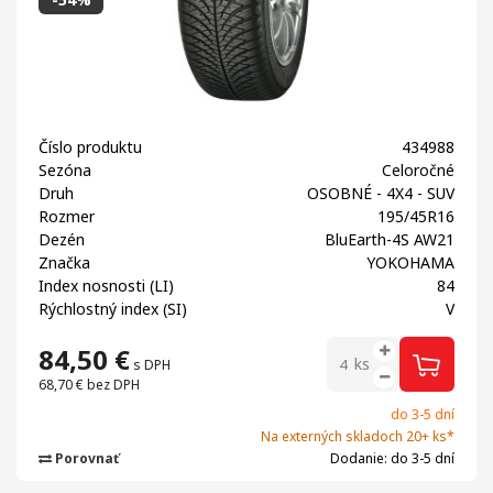
Číslo produktu
434988
Sezóna
Celoročné
Druh
OSOBNÉ - 4X4 - SUV
Rozmer
195/45R16
Dezén
BluEarth-4S AW21
Značka
YOKOHAMA
Index nosnosti (LI)
84
Rýchlostný index (SI)
V
84,50
€
ks
s DPH
68,70 €
bez DPH
do 3-5 dní
Na externých skladoch 20+ ks*
Porovnať
Dodanie: do 3-5 dní