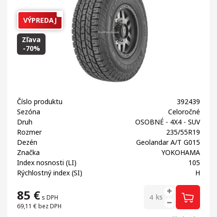
VÝPREDAJ
Zľava
-70%
Číslo produktu
392439
Sezóna
Celoročné
Druh
OSOBNÉ - 4X4 - SUV
Rozmer
235/55R19
Dezén
Geolandar A/T G015
Značka
YOKOHAMA
Index nosnosti (LI)
105
Rýchlostný index (SI)
H
85
€
ks
s DPH
69,11 €
bez DPH