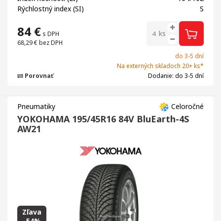
Rýchlostný index (SI)
S
84
€
ks
s DPH
68,29 €
bez DPH
do 3-5 dní
Na externých skladoch 20+ ks*
Porovnať
Dodanie: do 3-5 dní
Pneumatiky
Celoročné
YOKOHAMA 195/45R16 84V BluEarth-4S
AW21
Zľava
-54%