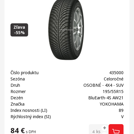
Zľava
-55%
Číslo produktu
435000
Sezóna
Celoročné
Druh
OSOBNÉ - 4X4 - SUV
Rozmer
195/55R15
Dezén
BluEarth-4S AW21
Značka
YOKOHAMA
Index nosnosti (LI)
89
Rýchlostný index (SI)
V
84
€
ks
s DPH