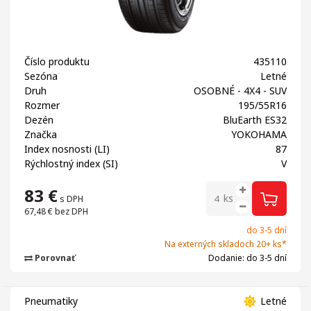
Číslo produktu
435110
Sezóna
Letné
Druh
OSOBNÉ - 4X4 - SUV
Rozmer
195/55R16
Dezén
BluEarth ES32
Značka
YOKOHAMA
Index nosnosti (LI)
87
Rýchlostný index (SI)
V
83
€
ks
s DPH
67,48 €
bez DPH
do 3-5 dní
Na externých skladoch 20+ ks*
Porovnať
Dodanie: do 3-5 dní
Pneumatiky
Letné