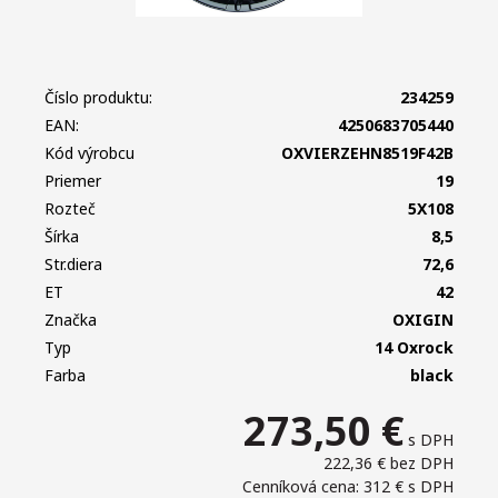
Číslo produktu:
234259
EAN:
4250683705440
Kód výrobcu
OXVIERZEHN8519F42B
Priemer
19
Rozteč
5X108
Šírka
8,5
Str.diera
72,6
ET
42
Značka
OXIGIN
Typ
14 Oxrock
Farba
black
273,50
€
s DPH
222,36 €
bez DPH
Cenníková cena: 312 €
s DPH