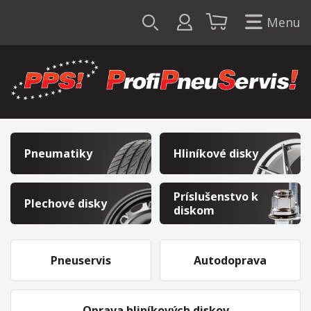
Menu
Pneumatiky
Hliníkové disky
Príslušenstvo k
Plechové disky
diskom
Pneuservis
Autodoprava
Oprava hliníkových diskov