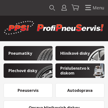
Menu
Pneumatiky
Hliníkové disky
Príslušenstvo k
Plechové disky
diskom
Pneuservis
Autodoprava
Oprava hliníkových diskov