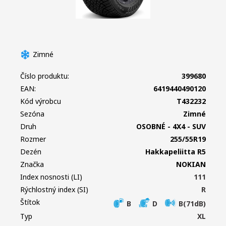
Zimné
Číslo produktu:
399680
EAN:
6419440490120
Kód výrobcu
T432232
Sezóna
Zimné
Druh
OSOBNÉ - 4X4 - SUV
Rozmer
255/55R19
Dezén
Hakkapeliitta R5
Značka
NOKIAN
Index nosnosti (LI)
111
Rýchlostný index (SI)
R
Štítok
B
D
B(71dB)
Typ
XL