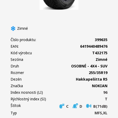
Zimné
Číslo produktu:
399635
EAN:
6419440489476
Kód výrobcu
T432175
Sezóna
Zimné
Druh
OSOBNÉ - 4X4 - SUV
Rozmer
255/35R19
Dezén
Hakkapeliitta R5
Značka
NOKIAN
Index nosnosti (LI)
96
Rýchlostný index (SI)
T
Štítok
C
D
B(71dB)
Typ
MFS,XL