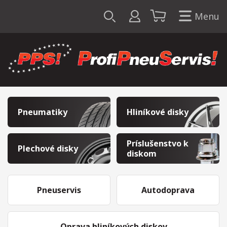
Menu
Pneumatiky
Hliníkové disky
Príslušenstvo k
Plechové disky
diskom
Pneuservis
Autodoprava
Oprava hliníkových diskov