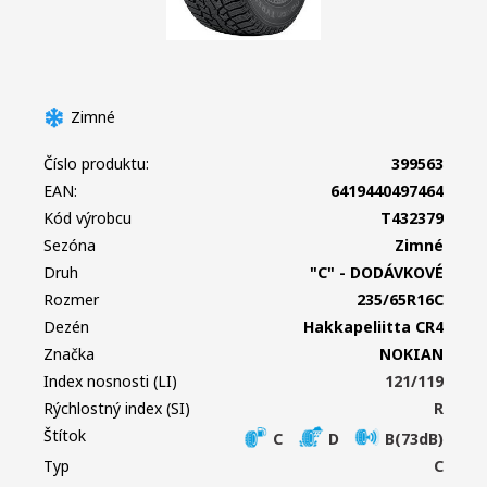
Zimné
Číslo produktu:
399563
EAN:
6419440497464
Kód výrobcu
T432379
Sezóna
Zimné
Druh
"C" - DODÁVKOVÉ
Rozmer
235/65R16C
Dezén
Hakkapeliitta CR4
Značka
NOKIAN
Index nosnosti (LI)
121/119
Rýchlostný index (SI)
R
Štítok
C
D
B(73dB)
Typ
C