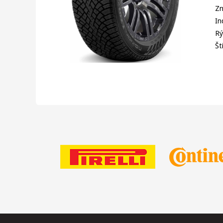
Zn
In
Rý
Št