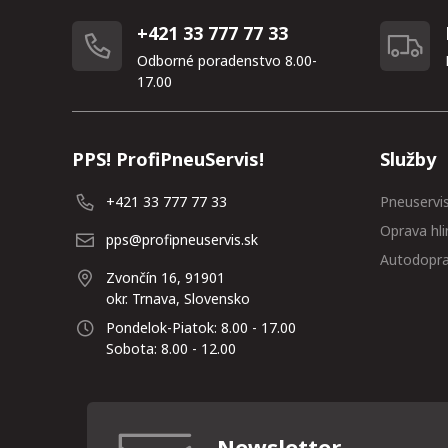
+421 33 777 77 33
Odborné poradenstvo 8.00-
17.00
PPS! ProfiPneuServis!
Služby
+421 33 777 77 33
Pneuservi
Oprava hli
pps@profipneuservis.sk
Autodopr
Zvončín 16, 91901
okr. Trnava, Slovensko
Pondelok-Piatok: 8.00 - 17.00
Sobota: 8.00 - 12.00
Newsletter