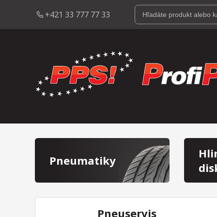
+421 33 777 77 33
Hli
Pneumatiky
dis
Pneuservis