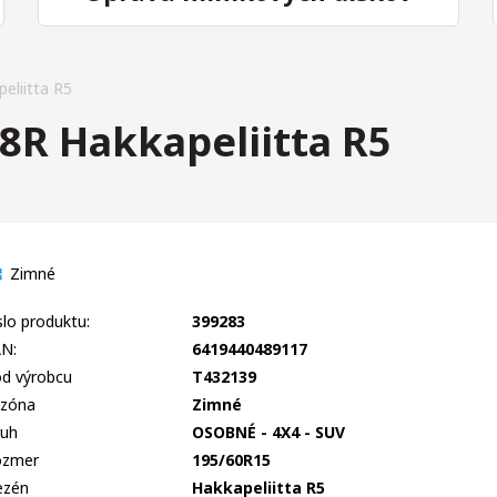
liitta R5
R Hakkapeliitta R5
Zimné
slo produktu:
399283
N:
6419440489117
d výrobcu
T432139
zóna
Zimné
uh
OSOBNÉ - 4X4 - SUV
ozmer
195/60R15
ezén
Hakkapeliitta R5