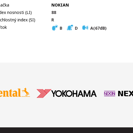
ačka
NOKIAN
dex nosnosti (LI)
88
chlostný index (SI)
R
ítok
B
D
A(67dB)