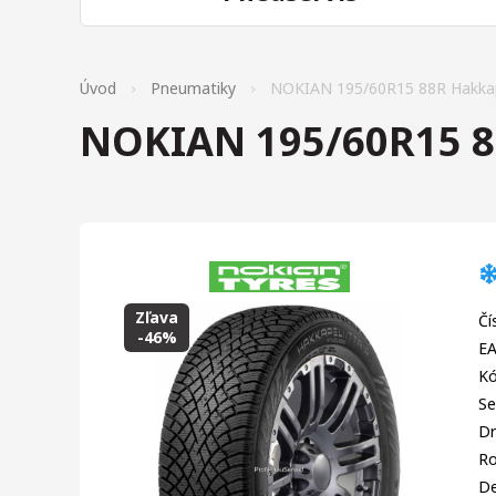
Úvod
Pneumatiky
NOKIAN 195/60R15 88R Hakkape
NOKIAN 195/60R15 88
Zľava
Čí
-46%
EA
Kó
Se
Dr
R
D