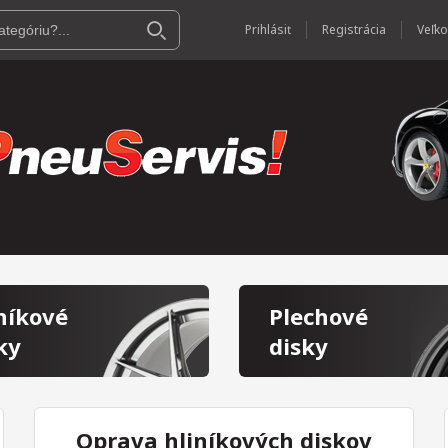
Prihlásiť
Registrácia
níkové
Plechové
ky
disky
Oprava hliníkových diskov