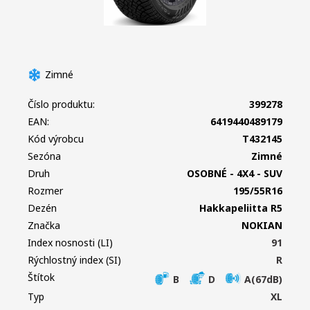
Zimné
Číslo produktu:
399278
EAN:
6419440489179
Kód výrobcu
T432145
Sezóna
Zimné
Druh
OSOBNÉ - 4X4 - SUV
Rozmer
195/55R16
Dezén
Hakkapeliitta R5
Značka
NOKIAN
Index nosnosti (LI)
91
Rýchlostný index (SI)
R
Štítok
B
D
A(67dB)
Typ
XL