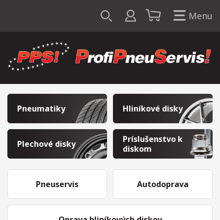
Menu
Pneumatiky
Hliníkové disky
Príslušenstvo k
Plechové disky
diskom
Pneuservis
Autodoprava
Oprava hliníkových diskov