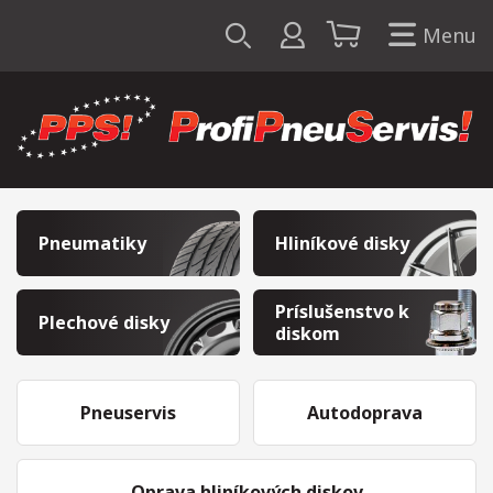
Menu
Pneumatiky
Hliníkové disky
Príslušenstvo k
Plechové disky
diskom
Pneuservis
Autodoprava
Oprava hliníkových diskov