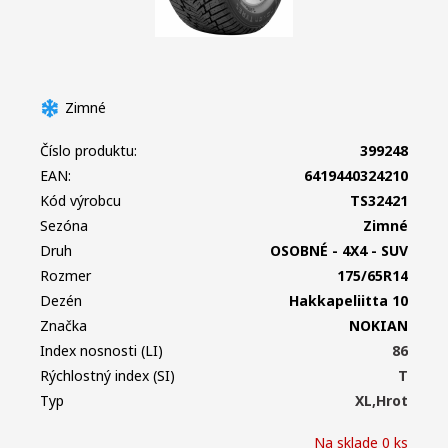
Zimné
Číslo produktu:
399248
EAN:
6419440324210
Kód výrobcu
TS32421
Sezóna
Zimné
Druh
OSOBNÉ - 4X4 - SUV
Rozmer
175/65R14
Dezén
Hakkapeliitta 10
Značka
NOKIAN
Index nosnosti (LI)
86
Rýchlostný index (SI)
T
Typ
XL,Hrot
Na sklade 0 ks