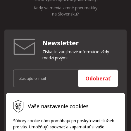
Kedy sa menia zimné pneumatiky
na Slovensku?
Newsletter
Získajte zaujímavé informácie vždy
medzi prvými
Odoberať
Vaše osobné údaje (email) budeme spracovávať len za týmto
Vaše nastavenie cookies
účelom v súlade s platnou legislatívou a zásadami ochrany
osobných údajov. Súhlas potvrdíte kliknutím na odkaz, ktorý
vám pošleme na váš email. Súhlas môžete kedykoľvek odvolať
Súbory cookie nám pomáhajú pri poskytovaní služieb
písomne, emailom alebo kliknutím na odkaz z ktoréhokoľvek
pre vás. Umožňujú spoznať a zapamätať si vaše
informačného emailu.