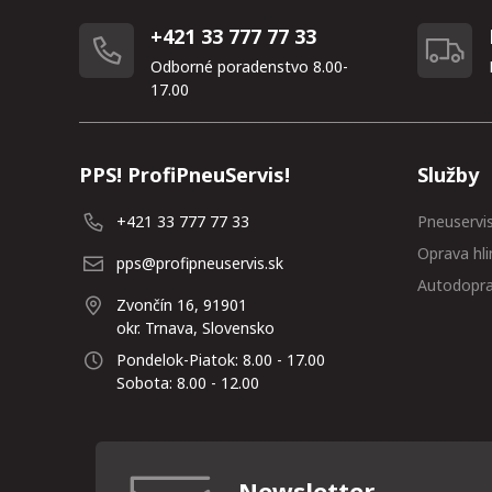
+421 33 777 77 33
Odborné poradenstvo 8.00-
17.00
PPS! ProfiPneuServis!
Služby
+421 33 777 77 33
Pneuservi
Oprava hli
pps@profipneuservis.sk
Autodopr
Zvončín 16, 91901
okr. Trnava, Slovensko
Pondelok-Piatok: 8.00 - 17.00
Sobota: 8.00 - 12.00
Newsletter