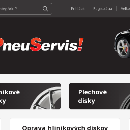
Prihlásiť
Registrácia
níkové
Plechové
ky
disky
Oprava hliníkových diskov