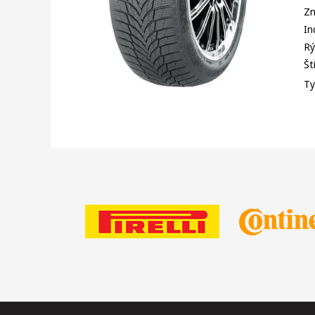
Zn
In
Rý
Št
Ty