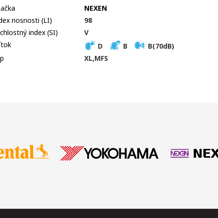
ačka
NEXEN
dex nosnosti (LI)
98
chlostný index (SI)
V
ítok
D
B
B(70dB)
p
XL,MFS