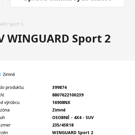
RD Sport 2
V WINGUARD Sport 2
Zimné
slo produktu:
399874
N:
8807622100239
d výrobcu
16908NX
zóna
Zimné
uh
OSOBNÉ - 4X4 - SUV
ozmer
235/45R18
ezén
WINGUARD Sport 2