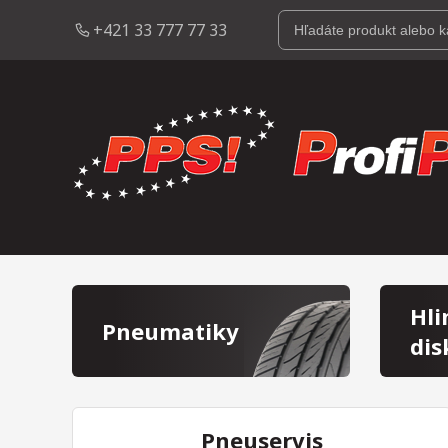
+421 33 777 77 33
Hli
Pneumatiky
dis
Pneuservis