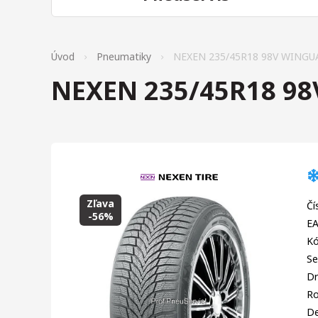
Úvod
Pneumatiky
NEXEN 235/45R18 98V WINGUA
NEXEN 235/45R18 98
Zľava
Čí
-56%
EA
Kó
Se
Dr
R
D